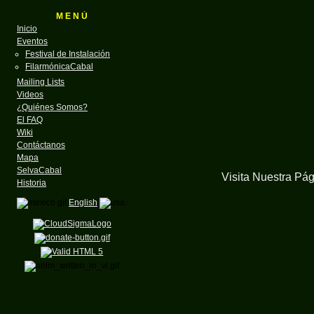
M E N Ú
Inicio
Eventos
Festival de Instalación
FilarmónicaCabal
Mailing Lists
Videos
¿Quiénes Somos?
El FAQ
Wiki
Contáctanos
Mapa
SelvaCabal
Visita Nuestra Pá
Historia
English