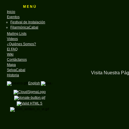
M E N Ú
Inicio
Eventos
Festival de Instalación
FilarmónicaCabal
Mailing Lists
Videos
¿Quiénes Somos?
El FAQ
Wiki
Contáctanos
Mapa
SelvaCabal
Visita Nuestra Pá
Historia
English