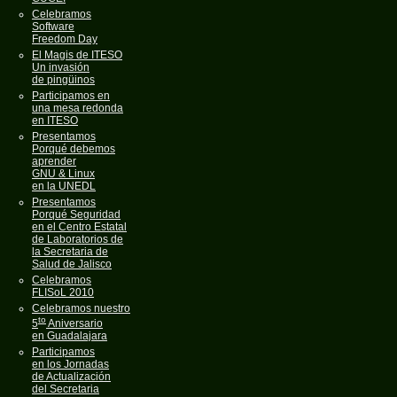
Celebramos
Software
Freedom Day
El Magis de ITESO
Un invasión
de pingüinos
Participamos en
una mesa redonda
en ITESO
Presentamos
Porqué debemos
aprender
GNU & Linux
en la UNEDL
Presentamos
Porqué Seguridad
en el Centro Estatal
de Laboratorios de
la Secretaria de
Salud de Jalisco
Celebramos
FLISoL 2010
Celebramos nuestro
to
5
Aniversario
en Guadalajara
Participamos
en los Jornadas
de Actualización
del Secretaria