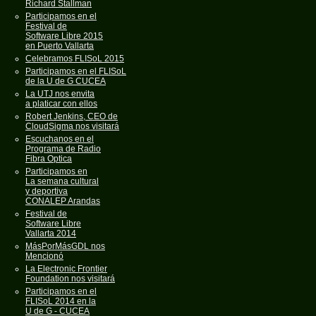
Richard Stallman
Participamos en el
Festival de
Software Libre 2015
en Puerto Vallarta
Celebramos FLISoL 2015
Participamos en el FLISoL
de la U de G CUCEA
La UTJ nos envita
a platicar con ellos
Robert Jenkins, CEO de
CloudSigma nos visitará
Escuchanos en el
Programa de Radio
Fibra Optica
Participamos en
La semana cultural
y deportiva
CONALEP Arandas
Festival de
Software Libre
Vallarta 2014
MásPorMásGDL nos
Mencionó
La Electronic Frontier
Foundation nos visitará
Participamos en el
FLISoL 2014 en la
U de G - CUCEA