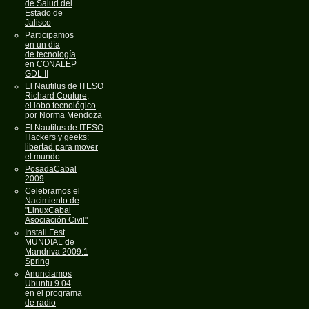
de Salud del
Estado de
Jalisco
Participamos
en un día
de tecnología
en CONALEP
GDL II
El Nautilus de ITESO
Richard Couture,
el lobo tecnológico
por Norma Mendoza
El Nautilus de ITESO
Hackers y geeks:
libertad para mover
el mundo
PosadaCabal
2009
Celebramos el
Nacimiento de
"LinuxCabal
Asociación Civil"
Install Fest
MUNDIAL de
Mandriva 2009.1
Spring
Anunciamos
Ubuntu 9.04
en el programa
de radio