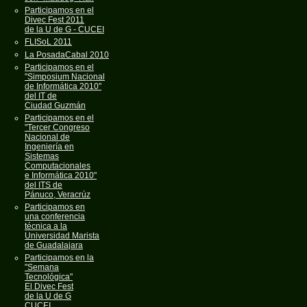
Participamos en el
Divec Fest 2011
de la U de G - CUCEI
FLISoL 2011
La PosadaCabal 2010
Participamos en el
"Simposium Nacional
de Informática 2010"
del IT de
Ciudad Guzmán
Participamos en el
"Tercer Congreso
Nacional de
Ingeniería en
Sistemas
Computacionales
e Informática 2010"
del ITS de
Pánuco, Veracrúz
Participamos en
una conferencia
técnica a la
Universidad Marista
de Guadalajara
Participamos en la
"Semana
Tecnológica"
El Divec Fest
de la U de G
CUCEI