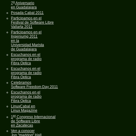
o
7
Aniversario
en Guadalajara
Posada Cabal 2011
Participamos en el
Festival de Software Libre
Vallarta 2011
Participamos en el
Ingeniumg 2011
en la
Universidad Marista
de Guadalajara
Escuchanos en el
programa de radio
Fibra Optica
Escuchanos en el
programa de radio
Fibra Optica
Celebramos
Software Freedom Day 2011
Escuchanos en el
programa de radio
Fibra Optica
LinuxCabal en
Linux Magazine
er
1
Congreso Internacional
de Software Libre
en Zacatecas
Ven a conocer
Jon "maddog" Hall