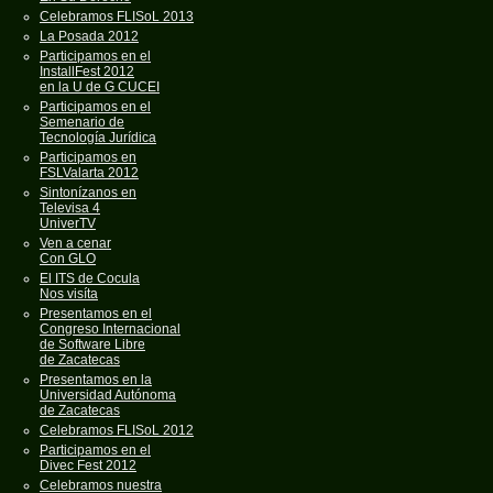
Celebramos FLISoL 2013
La Posada 2012
Participamos en el
InstallFest 2012
en la U de G CUCEI
Participamos en el
Semenario de
Tecnología Jurídica
Participamos en
FSLValarta 2012
Sintonízanos en
Televisa 4
UniverTV
Ven a cenar
Con GLO
El ITS de Cocula
Nos visíta
Presentamos en el
Congreso Internacional
de Software Libre
de Zacatecas
Presentamos en la
Universidad Autónoma
de Zacatecas
Celebramos FLISoL 2012
Participamos en el
Divec Fest 2012
Celebramos nuestra