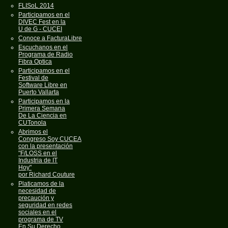
FLISoL 2014
Participamos en el
DIVEC Fest en la
U de G - CUCEI
Conoce a FacturaLibre
Escuchanos en el
Programa de Radio
Fibra Optica
Participamos en el
Festival de
Software Libre en
Puerto Vallarta
Participamos en la
Primera Semana
De La Ciencia en
CUTonola
Abrimos el
Congreso Soy CUCEA
con la presentación
"F/LOSS en el
Industria de IT
Hoy"
por Richard Couture
Platicamos de la
necesidad de
precaución y
seguridad en redes
sociales en el
programa de TV
En Su Derecho