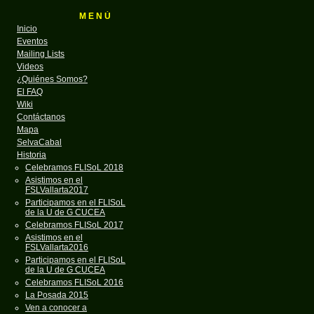
M E N Ú
Inicio
Eventos
Mailing Lists
Videos
¿Quiénes Somos?
El FAQ
Wiki
Contáctanos
Mapa
SelvaCabal
Historia
Celebramos FLISoL 2018
Asistimos en el
FSLVallarta2017
Participamos en el FLISoL
de la U de G CUCEA
Celebramos FLISoL 2017
Asistimos en el
FSLVallarta2016
Participamos en el FLISoL
de la U de G CUCEA
Celebramos FLISoL 2016
La Posada 2015
Ven a conocer a