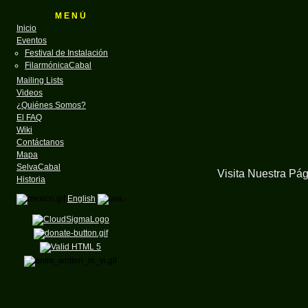
M E N Ú
Inicio
Eventos
Festival de Instalación
FilarmónicaCabal
Mailing Lists
Videos
¿Quiénes Somos?
El FAQ
Wiki
Contáctanos
Mapa
SelvaCabal
Visita Nuestra Pá
Historia
English