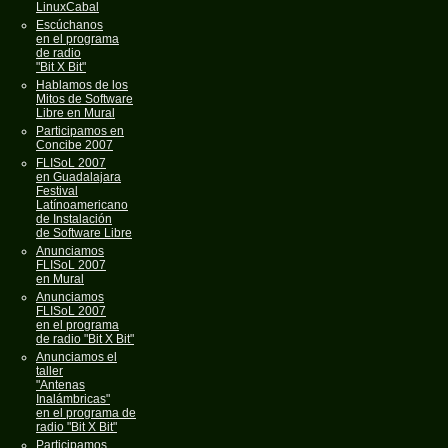
LinuxCabal
Escúchanos
en el programa
de radio
"Bit X Bit"
Hablamos de los
Mitos de Software
Libre en Mural
Participamos en
Concibe 2007
FLISoL 2007
en Guadalajara
Festival
Latínoamericano
de Instalación
de Software Libre
Anunciamos
FLISoL 2007
en Mural
Anunciamos
FLISoL 2007
en el programa
de radio "Bit X Bit"
Anunciamos el
taller
"Antenas
Inalámbricas"
en el programa de
radio "Bit X Bit"
Participamos