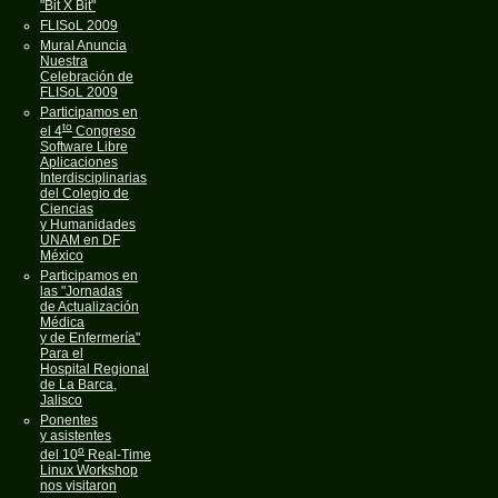
"Bit X Bit"
FLISoL 2009
Mural Anuncia
Nuestra
Celebración de
FLISoL 2009
Participamos en
to
el 4
Congreso
Software Libre
Aplicaciones
Interdisciplinarias
del Colegio de
Ciencias
y Humanidades
UNAM en DF
México
Participamos en
las "Jornadas
de Actualización
Médica
y de Enfermería"
Para el
Hospital Regional
de La Barca,
Jalisco
Ponentes
y asistentes
o
del 10
Real-Time
Linux Workshop
nos visitaron