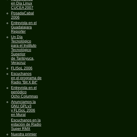
en Dia Linux
CUCEA 2007
PosadaCabal
2006
Entrevista en el
Guadalajara
Reporter
Un Día
Tecnológico
para el Instituto
Tecnológico
Superior
de Tantoyuca,
Veracruz
FLISoL 2006
Escuchanos
en el programa de
Radio "Bit X Bit"
Entrevista en el
periódico
Ocho Columnas
Anunciamos la
GNU GPLv3
y FLISoL 2006
en Mural
Escuchanos en la
estación de Radio
Super RMX
Nuestra primier