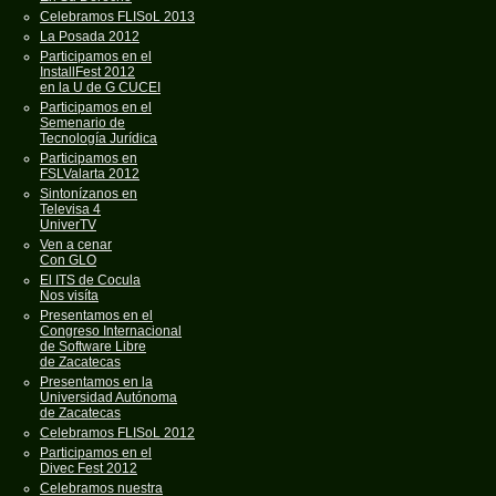
Celebramos FLISoL 2013
La Posada 2012
Participamos en el
InstallFest 2012
en la U de G CUCEI
Participamos en el
Semenario de
Tecnología Jurídica
Participamos en
FSLValarta 2012
Sintonízanos en
Televisa 4
UniverTV
Ven a cenar
Con GLO
El ITS de Cocula
Nos visíta
Presentamos en el
Congreso Internacional
de Software Libre
de Zacatecas
Presentamos en la
Universidad Autónoma
de Zacatecas
Celebramos FLISoL 2012
Participamos en el
Divec Fest 2012
Celebramos nuestra