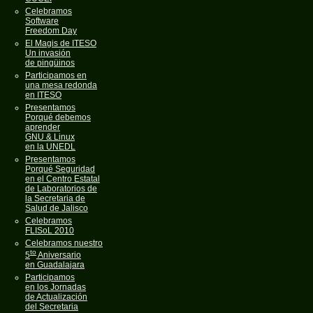
Celebramos
Software
Freedom Day
El Magis de ITESO
Un invasión
de pingüinos
Participamos en
una mesa redonda
en ITESO
Presentamos
Porqué debemos
aprender
GNU & Linux
en la UNEDL
Presentamos
Porqué Seguridad
en el Centro Estatal
de Laboratorios de
la Secretaria de
Salud de Jalisco
Celebramos
FLISoL 2010
Celebramos nuestro
to
5
Aniversario
en Guadalajara
Participamos
en los Jornadas
de Actualización
del Secretaria