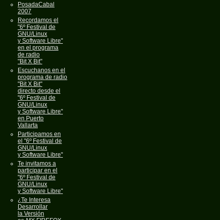
PosadaCabal
2007
Recordamos el
"6º Festival de
GNU/Linux
y Software Libre"
en el programa
de radio
"Bit X Bit"
Escuchanos en el
programa de radio
"Bit X Bit"
directo desde el
"6º Festival de
GNU/Linux
y Software Libre"
en Puerto
Vallarta
Participamos en
el "6º Festival de
GNU/Linux
y Software Libre"
Te invitamos a
participar en el
"6º Festival de
GNU/Linux
y Software Libre"
¿Te Interesa
Desarrollar
la Versión