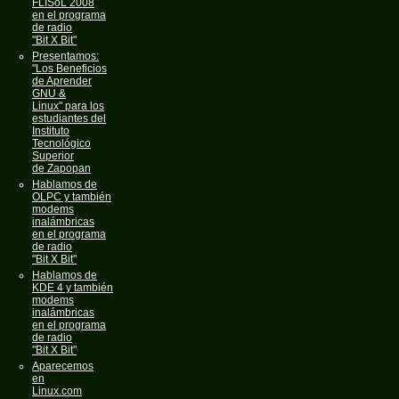
FLISoL 2008
en el programa
de radio
"Bit X Bit"
Presentamos:
"Los Beneficios
de Aprender
GNU &
Linux" para los
estudiantes del
Instituto
Tecnológico
Superior
de Zapopan
Hablamos de
OLPC y también
modems
inalámbricas
en el programa
de radio
"Bit X Bit"
Hablamos de
KDE 4 y también
modems
inalámbricas
en el programa
de radio
"Bit X Bit"
Aparecemos
en
Linux.com