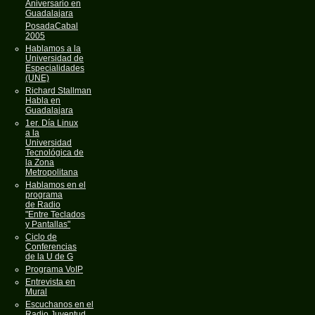
Aniversario en
Guadalajara
PosadaCabal
2005
Hablamos a la
Universidad de
Especialidades
(UNE)
Richard Stallman
Habla en
Guadalajara
1er. Día Linux
a la
Universidad
Tecnológica de
la Zona
Metropolitana
Hablamos en el
programa
de Radio
"Entre Teclados
y Pantallas"
Ciclo de
Conferencias
de la U de G
Programa VoIP
Entrevista en
Mural
Escuchanos en el
Radio Juventud