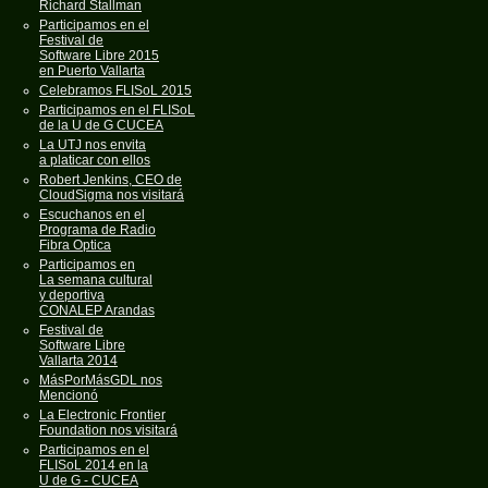
Richard Stallman
Participamos en el
Festival de
Software Libre 2015
en Puerto Vallarta
Celebramos FLISoL 2015
Participamos en el FLISoL
de la U de G CUCEA
La UTJ nos envita
a platicar con ellos
Robert Jenkins, CEO de
CloudSigma nos visitará
Escuchanos en el
Programa de Radio
Fibra Optica
Participamos en
La semana cultural
y deportiva
CONALEP Arandas
Festival de
Software Libre
Vallarta 2014
MásPorMásGDL nos
Mencionó
La Electronic Frontier
Foundation nos visitará
Participamos en el
FLISoL 2014 en la
U de G - CUCEA