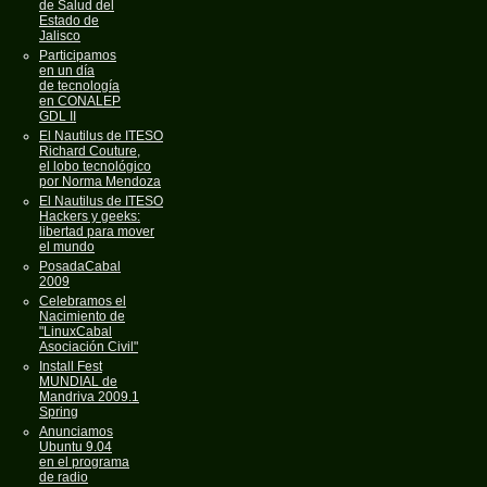
de Salud del
Estado de
Jalisco
Participamos
en un día
de tecnología
en CONALEP
GDL II
El Nautilus de ITESO
Richard Couture,
el lobo tecnológico
por Norma Mendoza
El Nautilus de ITESO
Hackers y geeks:
libertad para mover
el mundo
PosadaCabal
2009
Celebramos el
Nacimiento de
"LinuxCabal
Asociación Civil"
Install Fest
MUNDIAL de
Mandriva 2009.1
Spring
Anunciamos
Ubuntu 9.04
en el programa
de radio