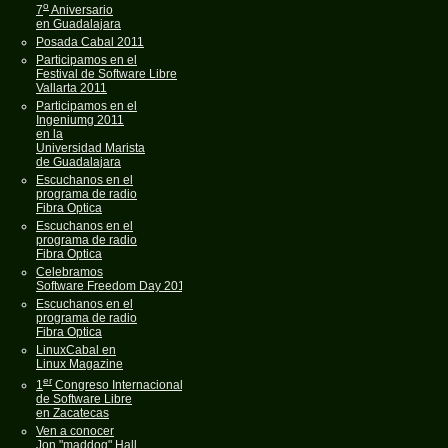
o
7
Aniversario
en Guadalajara
Posada Cabal 2011
Participamos en el
Festival de Software Libre
Vallarta 2011
Participamos en el
Ingeniumg 2011
en la
Universidad Marista
de Guadalajara
Escuchanos en el
programa de radio
Fibra Optica
Escuchanos en el
programa de radio
Fibra Optica
Celebramos
Software Freedom Day 2011
Escuchanos en el
programa de radio
Fibra Optica
LinuxCabal en
Linux Magazine
er
1
Congreso Internacional
de Software Libre
en Zacatecas
Ven a conocer
Jon "maddog" Hall