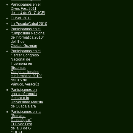
Participamos en el
Divec Fest 2011
de la U de G - CUCEI
FLISoL 2011
La PosadaCabal 2010
Participamos en el
"Simposium Nacional
de Informática 2010"
del IT de
Ciudad Guzmán
Participamos en el
"Tercer Congreso
Nacional de
Ingeniería en
Sistemas
Computacionales
e Informática 2010"
del ITS de
Pánuco, Veracrúz
Participamos en
una conferencia
técnica a la
Universidad Marista
de Guadalajara
Participamos en la
"Semana
Tecnológica"
El Divec Fest
de la U de G
CUCEI