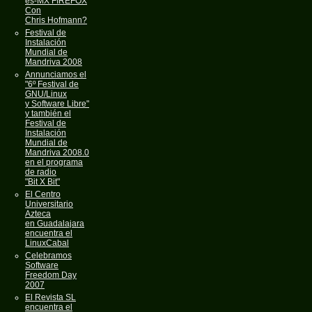
es-MX FIREFOX
Con
Chris Hofmann?
Festival de
Instalación
Mundial de
Mandriva 2008
Annunciamos el
"6º Festival de
GNU/Linux
y Software Libre"
y también el
Festival de
Instalación
Mundial de
Mandriva 2008.0
en el programa
de radio
"Bit X Bit"
El Centro
Universitario
Azteca
en Guadalajara
encuentra el
LinuxCabal
Celebramos
Software
Freedom Day
2007
El Revista SL
encuentra el