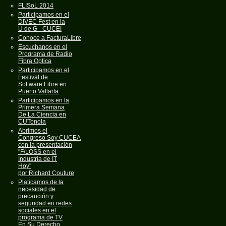
FLISoL 2014
Participamos en el
DIVEC Fest en la
U de G - CUCEI
Conoce a FacturaLibre
Escuchanos en el
Programa de Radio
Fibra Optica
Participamos en el
Festival de
Software Libre en
Puerto Vallarta
Participamos en la
Primera Semana
De La Ciencia en
CUTonola
Abrimos el
Congreso Soy CUCEA
con la presentación
"F/LOSS en el
Industria de IT
Hoy"
por Richard Couture
Platicamos de la
necesidad de
precaución y
seguridad en redes
sociales en el
programa de TV
En Su Derecho