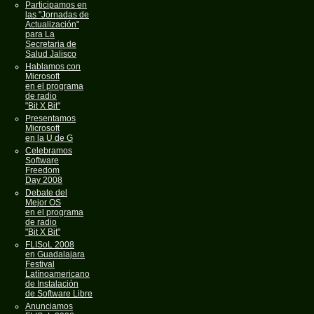
Participamos en
las "Jornadas de
Actualización"
para La
Secretaria de
Salud Jalisco
Hablamos con
Microsoft
en el programa
de radio
"Bit X Bit"
Presentamos
Microsoft
en la U de G
Celebramos
Software
Freedom
Day 2008
Debate del
Mejor OS
en el programa
de radio
"Bit X Bit"
FLISoL 2008
en Guadalajara
Festival
Latínoamericano
de Instalación
de Software Libre
Anunciamos