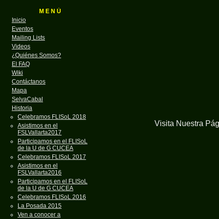
M E N Ú
Inicio
Eventos
Mailing Lists
Videos
¿Quiénes Somos?
El FAQ
Wiki
Contáctanos
Mapa
SelvaCabal
Historia
Celebramos FLISoL 2018
Visita Nuestra Pá
Asistimos en el
FSLVallarta2017
Participamos en el FLISoL
de la U de G CUCEA
Celebramos FLISoL 2017
Asistimos en el
FSLVallarta2016
Participamos en el FLISoL
de la U de G CUCEA
Celebramos FLISoL 2016
La Posada 2015
Ven a conocer a