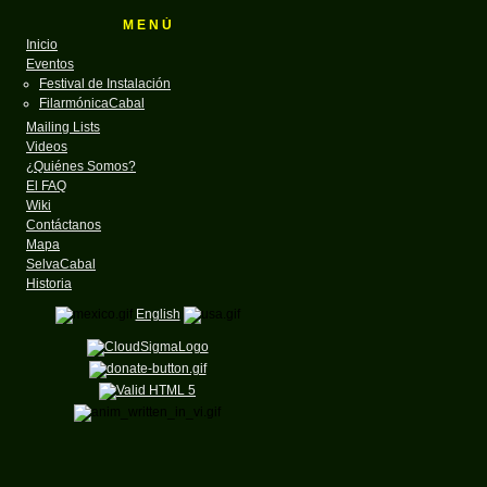
M E N Ú
Inicio
Eventos
Festival de Instalación
FilarmónicaCabal
Mailing Lists
Videos
¿Quiénes Somos?
El FAQ
Wiki
Contáctanos
Mapa
SelvaCabal
Historia
English