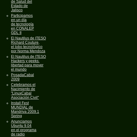
de Salud del
Estado de
Jalisco
Participamos
en un día
de tecnología
en CONALEP
GDL II
El Nautilus de ITESO
Richard Couture,
el lobo tecnológico
por Norma Mendoza
El Nautilus de ITESO
Hackers y geeks:
libertad para mover
el mundo
PosadaCabal
2009
Celebramos el
Nacimiento de
"LinuxCabal
Asociación Civil"
Install Fest
MUNDIAL de
Mandriva 2009.1
Spring
Anunciamos
Ubuntu 9.04
en el programa
de radio