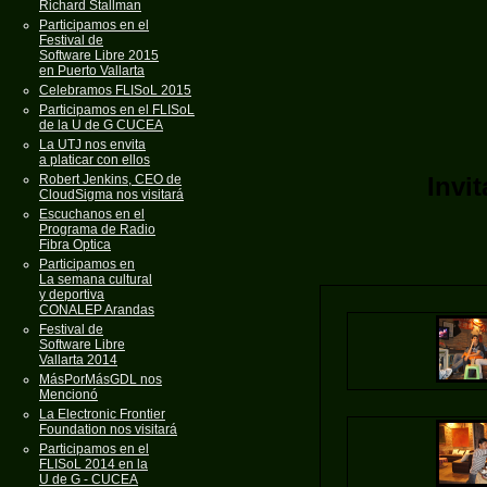
Richard Stallman
Participamos en el
Festival de
Software Libre 2015
en Puerto Vallarta
Celebramos FLISoL 2015
Participamos en el FLISoL
de la U de G CUCEA
La UTJ nos envita
a platicar con ellos
Robert Jenkins, CEO de
Invi
CloudSigma nos visitará
Escuchanos en el
Programa de Radio
Fibra Optica
Participamos en
La semana cultural
y deportiva
CONALEP Arandas
Festival de
Software Libre
Vallarta 2014
MásPorMásGDL nos
Mencionó
La Electronic Frontier
Foundation nos visitará
Participamos en el
FLISoL 2014 en la
U de G - CUCEA