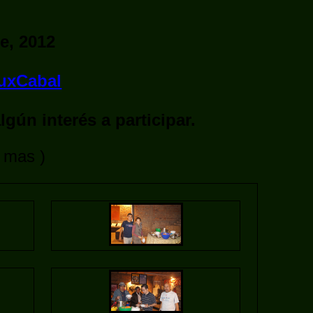
e, 2012
nuxCabal
gún interés a participar.
r mas )