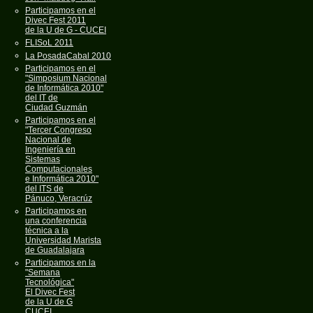
Participamos en el
Divec Fest 2011
de la U de G - CUCEI
FLISoL 2011
La PosadaCabal 2010
Participamos en el
"Simposium Nacional
de Informática 2010"
del IT de
Ciudad Guzmán
Participamos en el
"Tercer Congreso
Nacional de
Ingeniería en
Sistemas
Computacionales
e Informática 2010"
del ITS de
Pánuco, Veracrúz
Participamos en
una conferencia
técnica a la
Universidad Marista
de Guadalajara
Participamos en la
"Semana
Tecnológica"
El Divec Fest
de la U de G
CUCEI