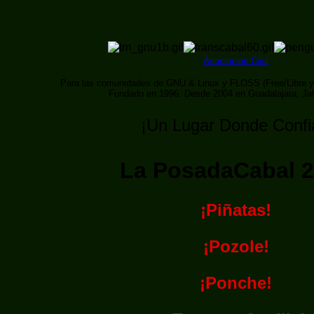
Asociación Civil
Para las comunidades de GNU & Linux y FLOSS (Free/Libre y
Fundado en 1996. Desde 2004 en Guadalajara, Ja
¡Un Lugar Donde Confi
La PosadaCabal 
¡Piñatas!
¡Pozole!
¡Ponche!