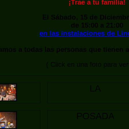
¡Trae a tu familia!
El Sábado, 15 de Diciembr
de 15:00 a 21:00
en las instalaciones de Li
tamos a todas las personas que tienen al
( Click en una foto para ve
LA
POSADA