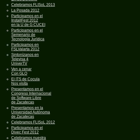
Celebramos FLISoL 2013
La Posada 2012
Participamos en el
InstallFest 2012
en la U de G CUCEI
Participamos en el
Semenario de
Tecnología Jurídica
Participamos en
FSLValarta 2012
Sintonízanos en
Televisa 4
UniverTV
Ven a cenar
Con GLO
El ITS de Cocula
Nos visíta
Presentamos en el
Congreso Internacional
de Software Libre
de Zacatecas
Presentamos en la
Universidad Autónoma
de Zacatecas
Celebramos FLISoL 2012
Participamos en el
Divec Fest 2012
Celebramos nuestra