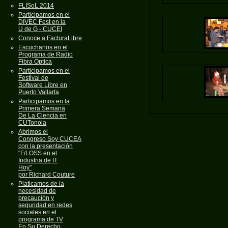
FLISoL 2014
Participamos en el
DIVEC Fest en la
U de G - CUCEI
Conoce a FacturaLibre
Escuchanos en el
Programa de Radio
Fibra Optica
Participamos en el
Festival de
Software Libre en
Puerto Vallarta
Participamos en la
Primera Semana
De La Ciencia en
CUTonola
Abrimos el
Congreso Soy CUCEA
con la presentación
"F/LOSS en el
Industria de IT
Hoy"
por Richard Couture
Platicamos de la
necesidad de
precaución y
seguridad en redes
sociales en el
programa de TV
En Su Derecho