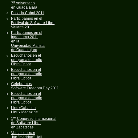
o
7
Aniversario
en Guadalajara
Posada Cabal 2011
Participamos en el
Festival de Software Libre
Vallarta 2011
Participamos en el
Ingeniumg 2011
en la
Universidad Marista
de Guadalajara
Escuchanos en el
programa de radio
Fibra Optica
Escuchanos en el
programa de radio
Fibra Optica
Celebramos
Software Freedom Day 2011
Escuchanos en el
programa de radio
Fibra Optica
LinuxCabal en
Linux Magazine
er
1
Congreso Internacional
de Software Libre
en Zacatecas
Ven a conocer
Jon "maddog" Hall