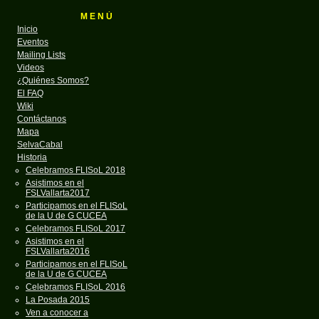
M E N Ú
Inicio
Eventos
Mailing Lists
Videos
¿Quiénes Somos?
El FAQ
Wiki
Contáctanos
Mapa
SelvaCabal
Historia
Celebramos FLISoL 2018
Asistimos en el
FSLVallarta2017
Participamos en el FLISoL
de la U de G CUCEA
Celebramos FLISoL 2017
Asistimos en el
FSLVallarta2016
Participamos en el FLISoL
de la U de G CUCEA
Celebramos FLISoL 2016
La Posada 2015
Ven a conocer a