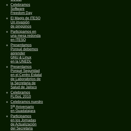
Celebramos
Software
Freedom Day
El Magis de ITESO
Un invasión
de pingüinos
Participamos en
una mesa redonda
en ITESO
Presentamos
Porqué debemos
aprender
GNU & Linux
en la UNEDL
Presentamos
Porqué Seguridad
en el Centro Estatal
de Laboratorios de
la Secretaria de
Salud de Jalisco
Celebramos
FLISoL 2010
Celebramos nuestro
to
5
Aniversario
en Guadalajara
Participamos
en los Jornadas
de Actualización
del Secretaria