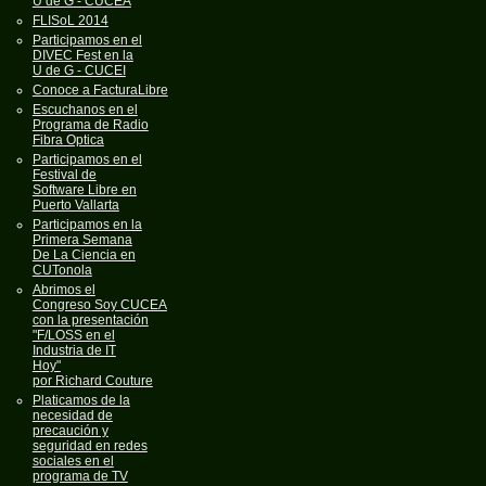
U de G - CUCEA
FLISoL 2014
Participamos en el
DIVEC Fest en la
U de G - CUCEI
Conoce a FacturaLibre
Escuchanos en el
Programa de Radio
Fibra Optica
Participamos en el
Festival de
Software Libre en
Puerto Vallarta
Participamos en la
Primera Semana
De La Ciencia en
CUTonola
Abrimos el
Congreso Soy CUCEA
con la presentación
"F/LOSS en el
Industria de IT
Hoy"
por Richard Couture
Platicamos de la
necesidad de
precaución y
seguridad en redes
sociales en el
programa de TV