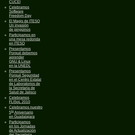
CUCEI
Celebramos
Software
Freedom Day
El Magis de ITESO
Un invasión
de pingüinos
Participamos en
una mesa redonda
en ITESO
Presentamos
Porqué debemos
aprender
GNU & Linux
en la UNEDL
Presentamos
Porqué Seguridad
en el Centro Estatal
de Laboratorios de
la Secretaria de
Salud de Jalisco
Celebramos
FLISoL 2010
Celebramos nuestro
to
5
Aniversario
en Guadalajara
Participamos
en los Jornadas
de Actualización
del Secretaria