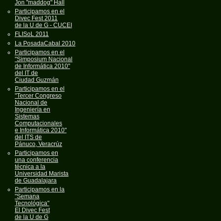
Jon "maddog" Hall
Participamos en el
Divec Fest 2011
de la U de G - CUCEI
FLISoL 2011
La PosadaCabal 2010
Participamos en el
"Simposium Nacional
de Informática 2010"
del IT de
Ciudad Guzmán
Participamos en el
"Tercer Congreso
Nacional de
Ingeniería en
Sistemas
Computacionales
e Informática 2010"
del ITS de
Pánuco, Veracrúz
Participamos en
una conferencia
técnica a la
Universidad Marista
de Guadalajara
Participamos en la
"Semana
Tecnológica"
El Divec Fest
de la U de G