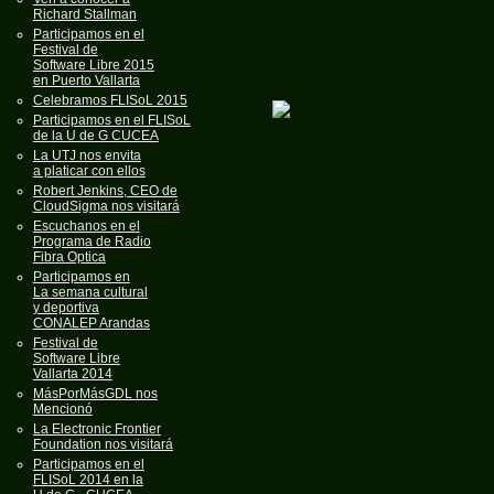
Richard Stallman
Esta entrevista 
Participamos en el
Festival de
Esperamos platic
Software Libre 2015
en Puerto Vallarta
Celebramos FLISoL 2015
Participamos en el FLISoL
de la U de G CUCEA
La UTJ nos envita
a platicar con ellos
Robert Jenkins, CEO de
CloudSigma nos visitará
Escuchanos en el
Programa de Radio
Fibra Optica
Participamos en
La semana cultural
y deportiva
CONALEP Arandas
Festival de
Software Libre
Vallarta 2014
MásPorMásGDL nos
Mencionó
La Electronic Frontier
Foundation nos visitará
Participamos en el
FLISoL 2014 en la