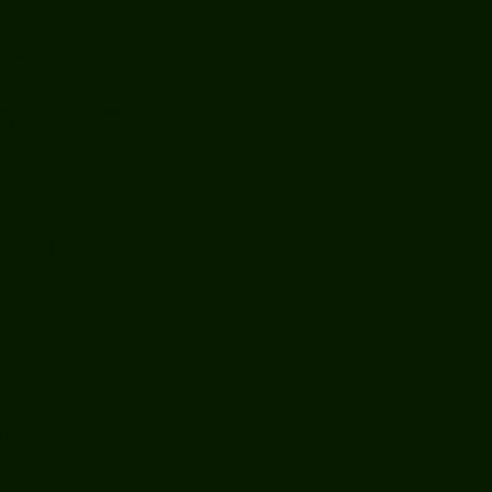
en Source Software)
co México
!
n el
tware Libre
it X Bit"
 el programa "Bit X Bit" de Radio
e 11:00 am a 12:00 pm.