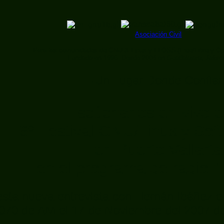
Asociación Civil
Para las comunidades de GNU & Linux y FLOSS (Free/Libre y Op
Fundado en 1996. Desde 2004 en Guadalajara, Jalis
¡Un Lugar Donde Confiar
Escúchanos en vivo e
6º Festival GNU/Linux y Sof
en Puerto Vallarta
en el programa de radio "B
ta nueva entrevista con Hernán Ibáñez en
1070 de AM el 17 de Noviembre del 2007 d