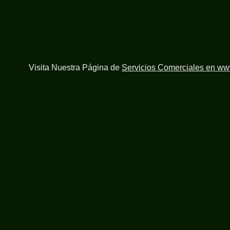
es en vivo de el 6º Festival GNU/Linux y So
ar con los ponientes magistrales.
Visita Nuestra Página de
Servicios Comerciales en w