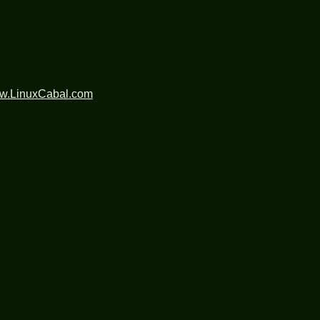
ftware Libre en Puerto Vallarta.
ww.LinuxCabal.com