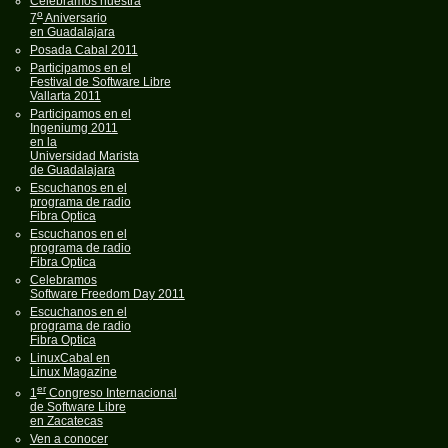
Celebramos nuestra
o
7
Aniversario
en Guadalajara
Posada Cabal 2011
Participamos en el
Festival de Software Libre
Vallarta 2011
Participamos en el
Ingeniumg 2011
en la
Universidad Marista
de Guadalajara
Escuchanos en el
programa de radio
Fibra Optica
Escuchanos en el
programa de radio
Fibra Optica
Celebramos
Software Freedom Day 2011
Escuchanos en el
programa de radio
Fibra Optica
LinuxCabal en
Linux Magazine
er
1
Congreso Internacional
de Software Libre
en Zacatecas
Ven a conocer