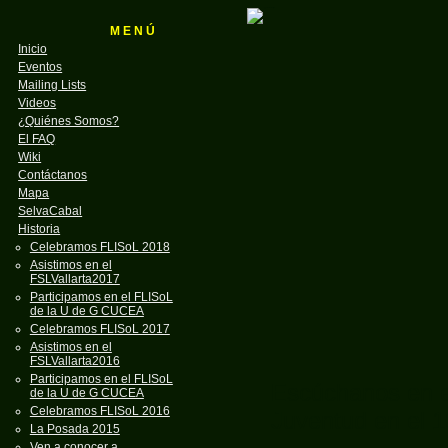
M E N Ú
Inicio
Eventos
Mailing Lists
Videos
¿Quiénes Somos?
El FAQ
Wiki
Contáctanos
Mapa
SelvaCabal
Historia
Celebramos FLISoL 2018
Asistimos en el
FSLVallarta2017
Participamos en el FLISoL
de la U de G CUCEA
Celebramos FLISoL 2017
Asistimos en el
FSLVallarta2016
Participamos en el FLISoL
Escúchanos en es
de la U de G CUCEA
Celebramos FLISoL 2016
Juventud en el 
La Posada 2015
Ven a conocer a