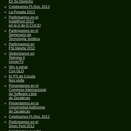
En Su Derecho
Celebramos FLISoL 2013
La Posada 2012
Participamos en el
InstallFest 2012
en la U de G CUCEI
Participamos en el
Semenario de
Tecnología Jurídica
Participamos en
FSLValarta 2012
Sintonízanos en
Televisa 4
UniverTV
Ven a cenar
Con GLO
El ITS de Cocula
Nos visíta
Presentamos en el
Congreso Internacional
de Software Libre
de Zacatecas
Presentamos en la
Universidad Autónoma
de Zacatecas
Celebramos FLISoL 2012
Participamos en el
Divec Fest 2012