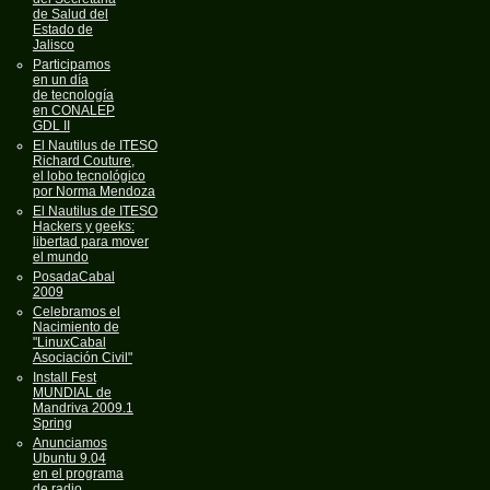
de Salud del
Estado de
Jalisco
Participamos
en un día
de tecnología
en CONALEP
GDL II
El Nautilus de ITESO
Richard Couture,
el lobo tecnológico
por Norma Mendoza
El Nautilus de ITESO
Hackers y geeks:
libertad para mover
el mundo
PosadaCabal
2009
Celebramos el
Nacimiento de
"LinuxCabal
Asociación Civil"
Install Fest
MUNDIAL de
Mandriva 2009.1
Spring
Anunciamos
Ubuntu 9.04
en el programa
de radio