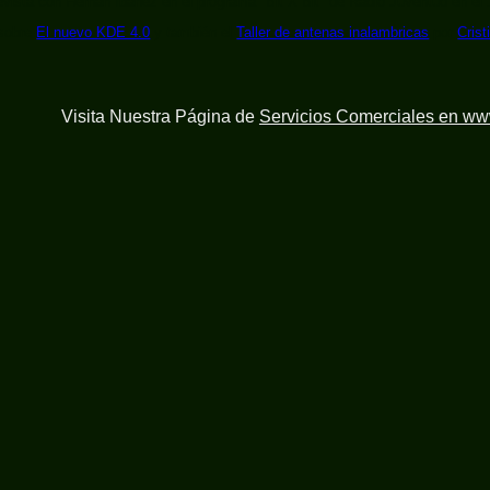
vista con Hernán Ibáñez en el programa "Bit X Bit" de Radio Juventud en el
 sobre
El nuevo KDE 4.0
y también el
Taller de antenas inalambricas
por
Crist
Visita Nuestra Página de
Servicios Comerciales en w