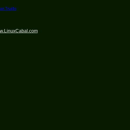
 1070 de AM el 19 de Enero del 2008 de 11:00 am a 12:00 pm.
ian Trujillo
Sábado el 19 de Enero del 2008.
ww.LinuxCabal.com