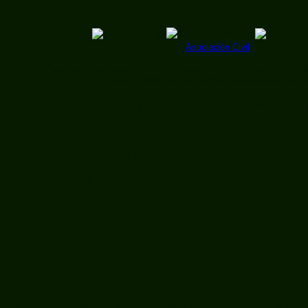
Asociación Civil
Para las comunidades de GNU & Linux y FLOSS (Free/Libre y Op
Fundado en 1996. Desde 2004 en Guadalajara, Jalis
¡Un Lugar Donde Confiar
"Bit X Bit" entrevista
LinuxCabal sobre el n
KDE 4
y también
el taller de
antenas inalámbric