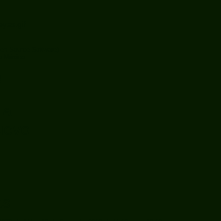
en Source Software)
co México
!
 a
uevo
as