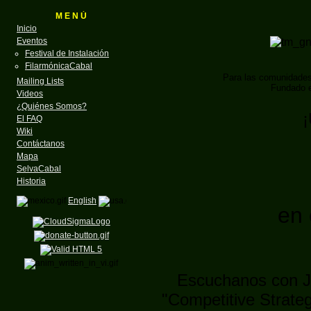
M E N Ú
Inicio
Eventos
Festival de Instalación
FilarmónicaCabal
Para las comunidade
Mailing Lists
Fundado e
Videos
¿Quiénes Somos?
¡
El FAQ
Wiki
Contáctanos
Mapa
SelvaCabal
Historia
English
en 
Escuchanos con J
"Competitive Strate