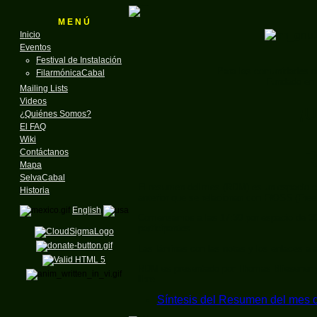
M E N Ú
Inicio
Eventos
Festival de Instalación
Para las comunidades d
FilarmónicaCabal
Fundado en 
Mailing Lists
Videos
¡U
¿Quiénes Somos?
El FAQ
Wiki
R
Contáctanos
Mapa
SelvaCabal
El resumen del mes (RDM) es un espacio c
Historia
anterior que se relacionan con F/OSS (Fre
English
Comenzamos a las 17:30 por espacio de 30
participantes.
Las láminas con las notas y los enlaces a 
RDM es presentado por Thomas Bliesener y 
libre.
Síntesis del Resumen del mes 