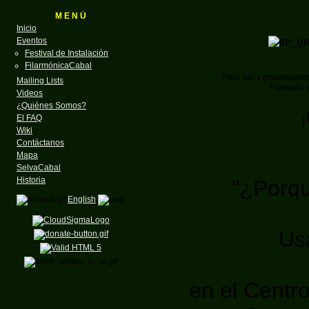
M E N Ú
Inicio
Eventos
Festival de Instalación
FilarmónicaCabal
Para las comunidade
Mailing Lists
Fundado e
Videos
¿Quiénes Somos?
¡
El FAQ
Wiki
Contáctanos
Mapa
SelvaCabal
Historia
"¿Porq
English
Us
en el Centro