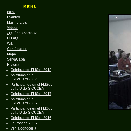
M E N Ú
Inicio
Eventos
Mailing Lists
Videos
¿Quiénes Somos?
El FAQ
Wiki
Contáctanos
Mapa
SelvaCabal
Historia
Celebramos FLISoL 2018
Asistimos en el
FSLVallarta2017
Participamos en el FLISoL
de la U de G CUCEA
Celebramos FLISoL 2017
Asistimos en el
FSLVallarta2016
Participamos en el FLISoL
de la U de G CUCEA
Celebramos FLISoL 2016
La Posada 2015
Ven a conocer a