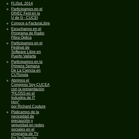
FLISoL 2014
Participamos en el
DIVEC Fest en la
U de G - CUCEI
Conoce a FacturaLibre
Escuchanos en el
Programa de Radio
Fibra Optica
Participamos en el
Festival de
Software Libre en
Puerto Vallarta
Participamos en la
Primera Semana
De La Ciencia en
CUTonola
Abrimos el
Congreso Soy CUCEA
con la presentación
"F/LOSS en el
Industria de IT
Hoy"
por Richard Couture
Platicamos de la
necesidad de
precaución y
seguridad en redes
sociales en el
programa de TV
En Su Derecho