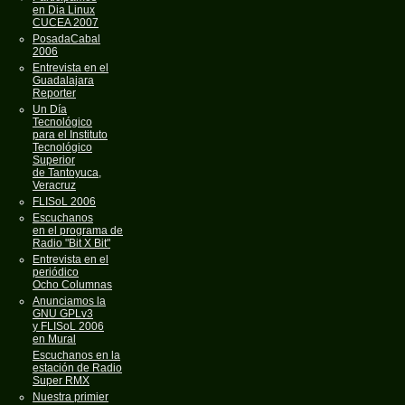
en Dia Linux
CUCEA 2007
PosadaCabal
2006
Entrevista en el
Guadalajara
Reporter
Un Día
Tecnológico
para el Instituto
Tecnológico
Superior
de Tantoyuca,
Veracruz
FLISoL 2006
Escuchanos
en el programa de
Radio "Bit X Bit"
Entrevista en el
periódico
Ocho Columnas
Anunciamos la
GNU GPLv3
y FLISoL 2006
en Mural
Escuchanos en la
estación de Radio
Super RMX
Nuestra primier