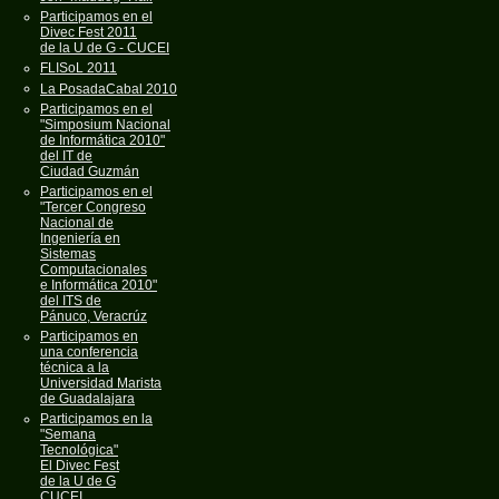
Participamos en el
Divec Fest 2011
de la U de G - CUCEI
FLISoL 2011
La PosadaCabal 2010
Participamos en el
"Simposium Nacional
de Informática 2010"
del IT de
Ciudad Guzmán
Participamos en el
"Tercer Congreso
Nacional de
Ingeniería en
Sistemas
Computacionales
e Informática 2010"
del ITS de
Pánuco, Veracrúz
Participamos en
una conferencia
técnica a la
Universidad Marista
de Guadalajara
Participamos en la
"Semana
Tecnológica"
El Divec Fest
de la U de G
CUCEI