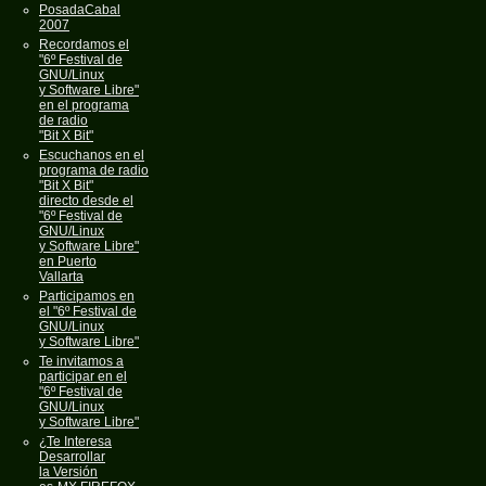
PosadaCabal
2007
Recordamos el
"6º Festival de
GNU/Linux
y Software Libre"
en el programa
de radio
"Bit X Bit"
Escuchanos en el
programa de radio
"Bit X Bit"
directo desde el
"6º Festival de
GNU/Linux
y Software Libre"
en Puerto
Vallarta
Participamos en
el "6º Festival de
GNU/Linux
y Software Libre"
Te invitamos a
participar en el
"6º Festival de
GNU/Linux
y Software Libre"
¿Te Interesa
Desarrollar
la Versión