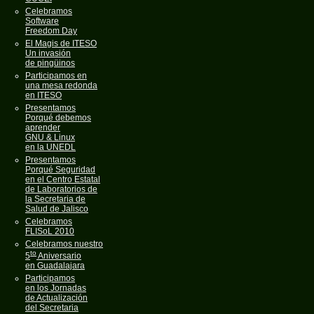
Celebramos
Software
Freedom Day
El Magis de ITESO
Un invasión
de pingüinos
Participamos en
una mesa redonda
en ITESO
Presentamos
Porqué debemos
aprender
GNU & Linux
en la UNEDL
Presentamos
Porqué Seguridad
en el Centro Estatal
de Laboratorios de
la Secretaria de
Salud de Jalisco
Celebramos
FLISoL 2010
Celebramos nuestro
to
5
Aniversario
en Guadalajara
Participamos
en los Jornadas
de Actualización
del Secretaria