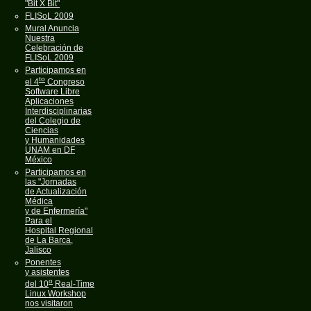
"Bit X Bit"
FLISoL 2009
Mural Anuncia
Nuestra
Celebración de
FLISoL 2009
Participamos en
to
el 4
Congreso
Software Libre
Aplicaciones
Interdisciplinarias
del Colegio de
Ciencias
y Humanidades
UNAM en DF
México
Participamos en
las "Jornadas
de Actualización
Médica
y de Enfermería"
Para el
Hospital Regional
de La Barca,
Jalisco
Ponentes
y asistentes
o
del 10
Real-Time
Linux Workshop
nos visitaron