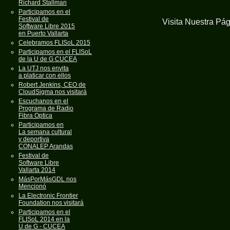
Richard Stallman
Participamos en el
Festival de
Visita Nuestra Pá
Software Libre 2015
en Puerto Vallarta
Celebramos FLISoL 2015
Participamos en el FLISoL
de la U de G CUCEA
La UTJ nos envita
a platicar con ellos
Robert Jenkins, CEO de
CloudSigma nos visitará
Escuchanos en el
Programa de Radio
Fibra Optica
Participamos en
La semana cultural
y deportiva
CONALEP Arandas
Festival de
Software Libre
Vallarta 2014
MásPorMásGDL nos
Mencionó
La Electronic Frontier
Foundation nos visitará
Participamos en el
FLISoL 2014 en la
U de G - CUCEA