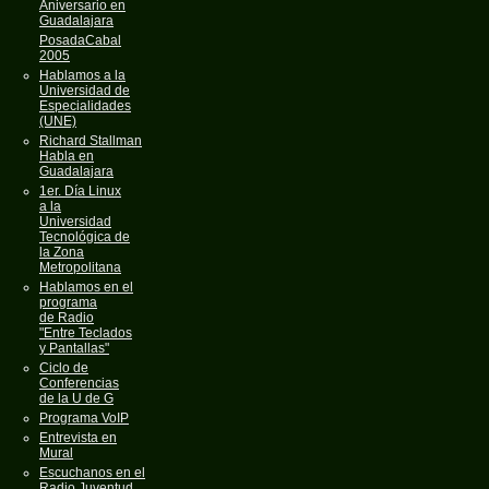
Aniversario en
Guadalajara
PosadaCabal
2005
Hablamos a la
Universidad de
Especialidades
(UNE)
Richard Stallman
Habla en
Guadalajara
1er. Día Linux
a la
Universidad
Tecnológica de
la Zona
Metropolitana
Hablamos en el
programa
de Radio
"Entre Teclados
y Pantallas"
Ciclo de
Conferencias
de la U de G
Programa VoIP
Entrevista en
Mural
Escuchanos en el
Radio Juventud