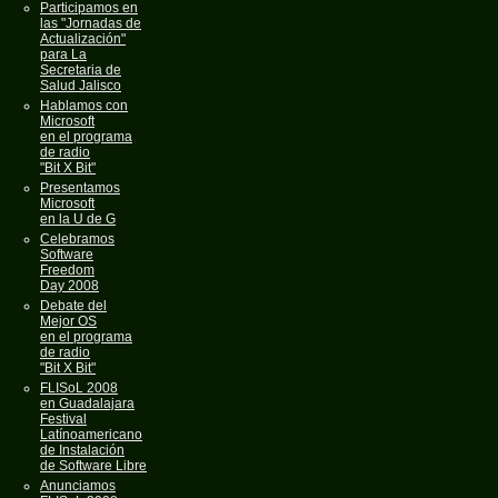
Participamos en
las "Jornadas de
Actualización"
para La
Secretaria de
Salud Jalisco
Hablamos con
Microsoft
en el programa
de radio
"Bit X Bit"
Presentamos
Microsoft
en la U de G
Celebramos
Software
Freedom
Day 2008
Debate del
Mejor OS
en el programa
de radio
"Bit X Bit"
FLISoL 2008
en Guadalajara
Festival
Latínoamericano
de Instalación
de Software Libre
Anunciamos