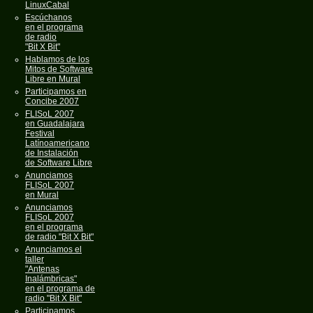
LinuxCabal
Escúchanos
en el programa
de radio
"Bit X Bit"
Hablamos de los
Mitos de Software
Libre en Mural
Participamos en
Concibe 2007
FLISoL 2007
en Guadalajara
Festival
Latínoamericano
de Instalación
de Software Libre
Anunciamos
FLISoL 2007
en Mural
Anunciamos
FLISoL 2007
en el programa
de radio "Bit X Bit"
Anunciamos el
taller
"Antenas
Inalámbricas"
en el programa de
radio "Bit X Bit"
Participamos