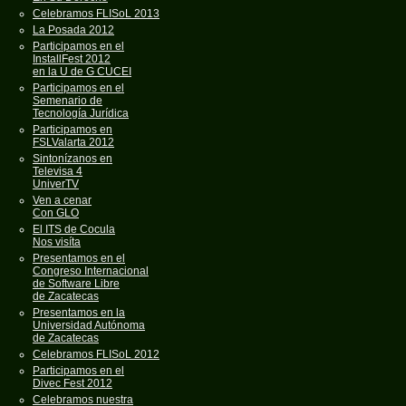
Celebramos FLISoL 2013
La Posada 2012
Participamos en el
InstallFest 2012
en la U de G CUCEI
Participamos en el
Semenario de
Tecnología Jurídica
Participamos en
FSLValarta 2012
Sintonízanos en
Televisa 4
UniverTV
Ven a cenar
Con GLO
El ITS de Cocula
Nos visíta
Presentamos en el
Congreso Internacional
de Software Libre
de Zacatecas
Presentamos en la
Universidad Autónoma
de Zacatecas
Celebramos FLISoL 2012
Participamos en el
Divec Fest 2012
Celebramos nuestra