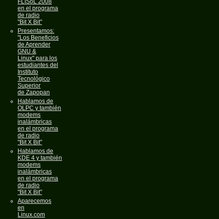
FLISoL 2008
en el programa
de radio
"Bit X Bit"
Presentamos:
"Los Beneficios
de Aprender
GNU &
Linux" para los
estudiantes del
Instituto
Tecnológico
Superior
de Zapopan
Hablamos de
OLPC y también
modems
inalámbricas
en el programa
de radio
"Bit X Bit"
Hablamos de
KDE 4 y también
modems
inalámbricas
en el programa
de radio
"Bit X Bit"
Aparecemos
en
Linux.com