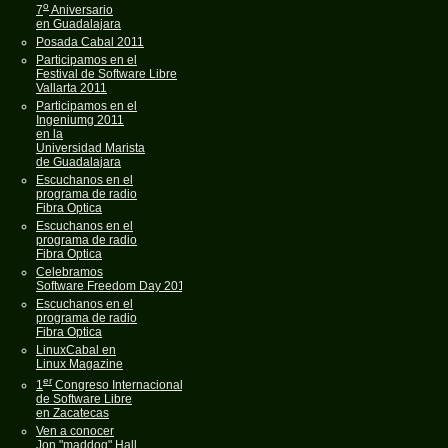
o
7
Aniversario
en Guadalajara
Posada Cabal 2011
Participamos en el
Festival de Software Libre
Vallarta 2011
Participamos en el
Ingeniumg 2011
en la
Universidad Marista
de Guadalajara
Escuchanos en el
programa de radio
Fibra Optica
Escuchanos en el
programa de radio
Fibra Optica
Celebramos
Software Freedom Day 2011
Escuchanos en el
programa de radio
Fibra Optica
LinuxCabal en
Linux Magazine
er
1
Congreso Internacional
de Software Libre
en Zacatecas
Ven a conocer
Jon "maddog" Hall