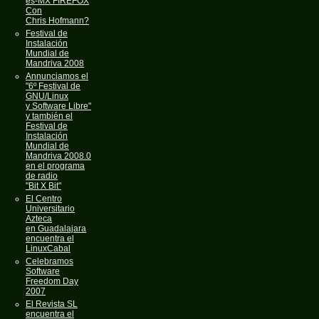
es-MX FIREFOX
Con
Chris Hofmann?
Festival de
Instalación
Mundial de
Mandriva 2008
Annunciamos el
"6º Festival de
GNU/Linux
y Software Libre"
y también el
Festival de
Instalación
Mundial de
Mandriva 2008.0
en el programa
de radio
"Bit X Bit"
El Centro
Universitario
Azteca
en Guadalajara
encuentra el
LinuxCabal
Celebramos
Software
Freedom Day
2007
El Revista SL
encuentra el