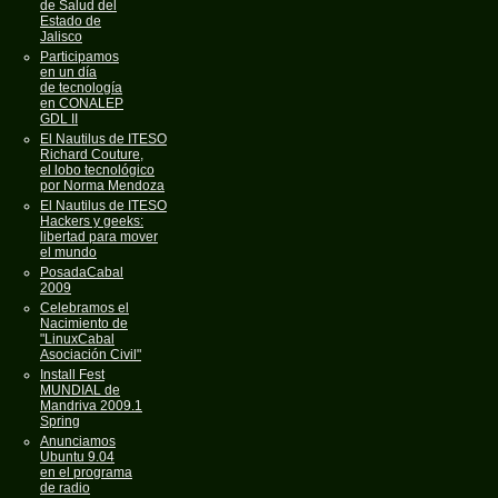
de Salud del
Estado de
Jalisco
Participamos
en un día
de tecnología
en CONALEP
GDL II
El Nautilus de ITESO
Richard Couture,
el lobo tecnológico
por Norma Mendoza
El Nautilus de ITESO
Hackers y geeks:
libertad para mover
el mundo
PosadaCabal
2009
Celebramos el
Nacimiento de
"LinuxCabal
Asociación Civil"
Install Fest
MUNDIAL de
Mandriva 2009.1
Spring
Anunciamos
Ubuntu 9.04
en el programa
de radio