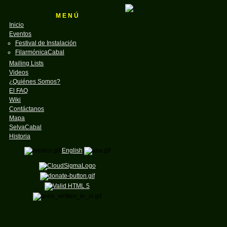
M E N Ú
Inicio
Eventos
Festival de Instalación
FilarmónicaCabal
Mailing Lists
Videos
¿Quiénes Somos?
El FAQ
Wiki
Contáctanos
Mapa
SelvaCabal
Historia
English