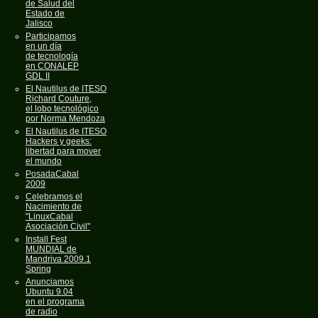
de Salud del
Estado de
Jalisco
Participamos
en un día
de tecnología
en CONALEP
GDL II
El Nautilus de ITESO
Richard Couture,
el lobo tecnológico
por Norma Mendoza
El Nautilus de ITESO
Hackers y geeks:
libertad para mover
el mundo
PosadaCabal
2009
Celebramos el
Nacimiento de
"LinuxCabal
Asociación Civil"
Install Fest
MUNDIAL de
Mandriva 2009.1
Spring
Anunciamos
Ubuntu 9.04
en el programa
de radio