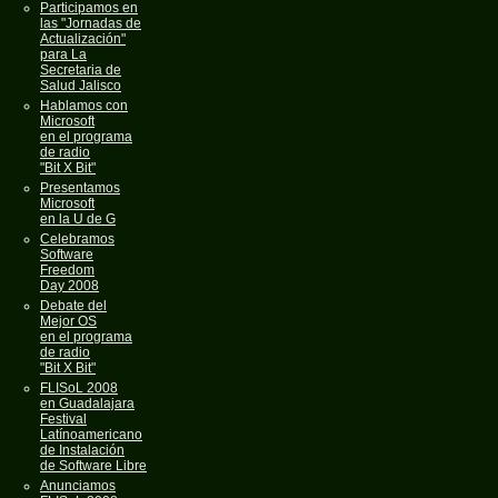
Participamos en
las "Jornadas de
Actualización"
para La
Secretaria de
Salud Jalisco
Hablamos con
Microsoft
en el programa
de radio
"Bit X Bit"
Presentamos
Microsoft
en la U de G
Celebramos
Software
Freedom
Day 2008
Debate del
Mejor OS
en el programa
de radio
"Bit X Bit"
FLISoL 2008
en Guadalajara
Festival
Latínoamericano
de Instalación
de Software Libre
Anunciamos