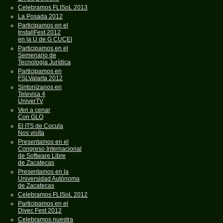
Celebramos FLISoL 2013
La Posada 2012
Participamos en el
InstallFest 2012
en la U de G CUCEI
Participamos en el
Semenario de
Tecnología Jurídica
Participamos en
FSLValarta 2012
Sintonízanos en
Televisa 4
UniverTV
Ven a cenar
Con GLO
El ITS de Cocula
Nos visíta
Presentamos en el
Congreso Internacional
de Software Libre
de Zacatecas
Presentamos en la
Universidad Autónoma
de Zacatecas
Celebramos FLISoL 2012
Participamos en el
Divec Fest 2012
Celebramos nuestra