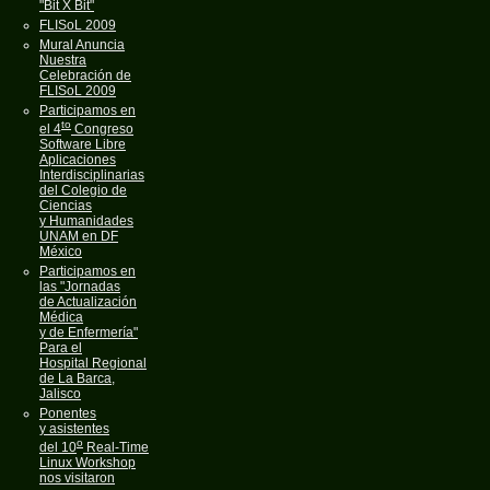
"Bit X Bit"
FLISoL 2009
Mural Anuncia
Nuestra
Celebración de
FLISoL 2009
Participamos en
to
el 4
Congreso
Software Libre
Aplicaciones
Interdisciplinarias
del Colegio de
Ciencias
y Humanidades
UNAM en DF
México
Participamos en
las "Jornadas
de Actualización
Médica
y de Enfermería"
Para el
Hospital Regional
de La Barca,
Jalisco
Ponentes
y asistentes
o
del 10
Real-Time
Linux Workshop
nos visitaron