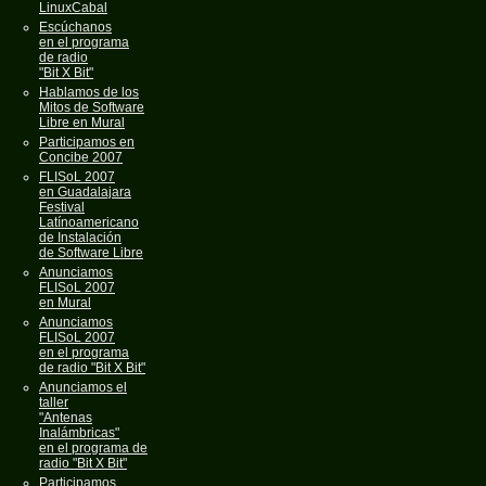
LinuxCabal
Escúchanos
en el programa
de radio
"Bit X Bit"
Hablamos de los
Mitos de Software
Libre en Mural
Participamos en
Concibe 2007
FLISoL 2007
en Guadalajara
Festival
Latínoamericano
de Instalación
de Software Libre
Anunciamos
FLISoL 2007
en Mural
Anunciamos
FLISoL 2007
en el programa
de radio "Bit X Bit"
Anunciamos el
taller
"Antenas
Inalámbricas"
en el programa de
radio "Bit X Bit"
Participamos