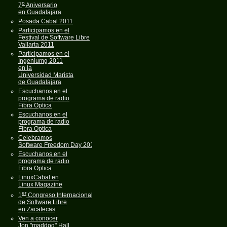
o
7
Aniversario
en Guadalajara
Posada Cabal 2011
Participamos en el
Festival de Software Libre
Vallarta 2011
Participamos en el
Ingeniumg 2011
en la
Universidad Marista
de Guadalajara
Escuchanos en el
programa de radio
Fibra Optica
Escuchanos en el
programa de radio
Fibra Optica
Celebramos
Software Freedom Day 2011
Escuchanos en el
programa de radio
Fibra Optica
LinuxCabal en
Linux Magazine
er
1
Congreso Internacional
de Software Libre
en Zacatecas
Ven a conocer
Jon "maddog" Hall