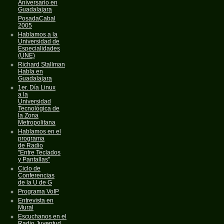
Aniversario en
Guadalajara
PosadaCabal
2005
Hablamos a la
Universidad de
Especialidades
(UNE)
Richard Stallman
Habla en
Guadalajara
1er. Día Linux
a la
Universidad
Tecnológica de
la Zona
Metropolitana
Hablamos en el
programa
de Radio
"Entre Teclados
y Pantallas"
Ciclo de
Conferencias
de la U de G
Programa VoIP
Entrevista en
Mural
Escuchanos en el
Radio Juventud