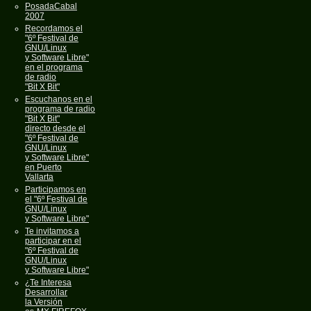
PosadaCabal
2007
Recordamos el
"6º Festival de
GNU/Linux
y Software Libre"
en el programa
de radio
"Bit X Bit"
Escuchanos en el
programa de radio
"Bit X Bit"
directo desde el
"6º Festival de
GNU/Linux
y Software Libre"
en Puerto
Vallarta
Participamos en
el "6º Festival de
GNU/Linux
y Software Libre"
Te invitamos a
participar en el
"6º Festival de
GNU/Linux
y Software Libre"
¿Te Interesa
Desarrollar
la Versión