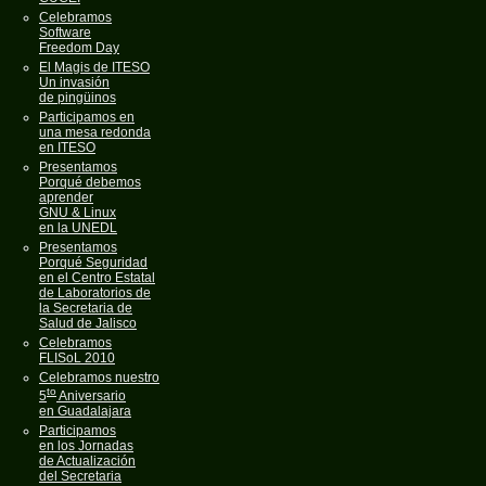
Celebramos
Software
Freedom Day
El Magis de ITESO
Un invasión
de pingüinos
Participamos en
una mesa redonda
en ITESO
Presentamos
Porqué debemos
aprender
GNU & Linux
en la UNEDL
Presentamos
Porqué Seguridad
en el Centro Estatal
de Laboratorios de
la Secretaria de
Salud de Jalisco
Celebramos
FLISoL 2010
Celebramos nuestro
to
5
Aniversario
en Guadalajara
Participamos
en los Jornadas
de Actualización
del Secretaria