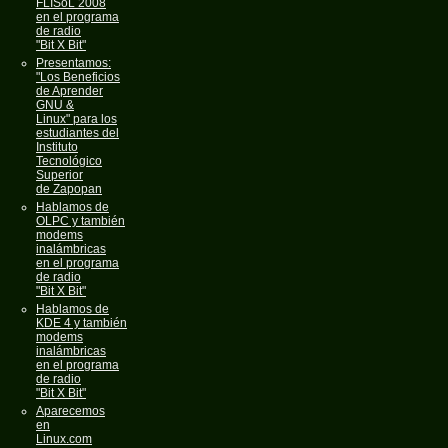
FLISoL 2008
en el programa
de radio
"Bit X Bit"
Presentamos:
"Los Beneficios
de Aprender
GNU &
Linux" para los
estudiantes del
Instituto
Tecnológico
Superior
de Zapopan
Hablamos de
OLPC y también
modems
inalámbricas
en el programa
de radio
"Bit X Bit"
Hablamos de
KDE 4 y también
modems
inalámbricas
en el programa
de radio
"Bit X Bit"
Aparecemos
en
Linux.com