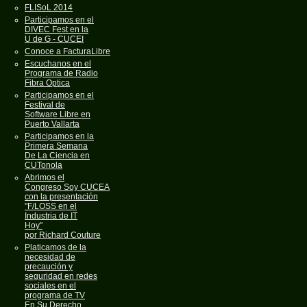
FLISoL 2014
Participamos en el
DIVEC Fest en la
U de G - CUCEI
Conoce a FacturaLibre
Escuchanos en el
Programa de Radio
Fibra Optica
Participamos en el
Festival de
Software Libre en
Puerto Vallarta
Participamos en la
Primera Semana
De La Ciencia en
CUTonola
Abrimos el
Congreso Soy CUCEA
con la presentación
"F/LOSS en el
Industria de IT
Hoy"
por Richard Couture
Platicamos de la
necesidad de
precaución y
seguridad en redes
sociales en el
programa de TV
En Su Derecho