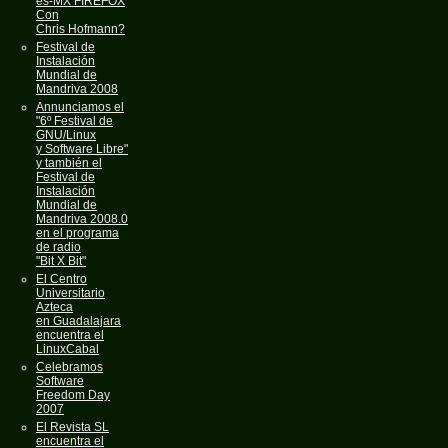
es-MX FIREFOX
Con
Chris Hofmann?
Festival de
Instalación
Mundial de
Mandriva 2008
Annunciamos el
"6º Festival de
GNU/Linux
y Software Libre"
y también el
Festival de
Instalación
Mundial de
Mandriva 2008.0
en el programa
de radio
"Bit X Bit"
El Centro
Universitario
Azteca
en Guadalajara
encuentra el
LinuxCabal
Celebramos
Software
Freedom Day
2007
El Revista SL
encuentra el