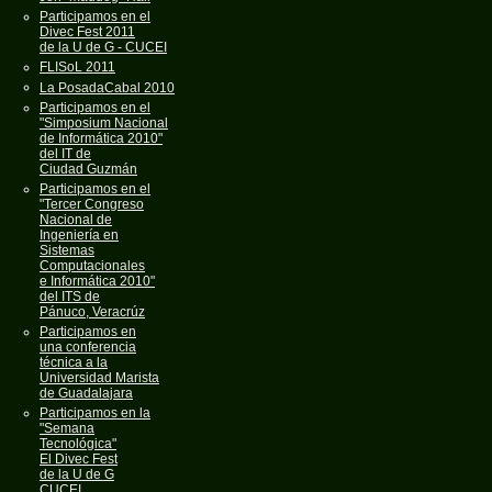
Participamos en el
Divec Fest 2011
de la U de G - CUCEI
FLISoL 2011
La PosadaCabal 2010
Participamos en el
"Simposium Nacional
de Informática 2010"
del IT de
Ciudad Guzmán
Participamos en el
"Tercer Congreso
Nacional de
Ingeniería en
Sistemas
Computacionales
e Informática 2010"
del ITS de
Pánuco, Veracrúz
Participamos en
una conferencia
técnica a la
Universidad Marista
de Guadalajara
Participamos en la
"Semana
Tecnológica"
El Divec Fest
de la U de G
CUCEI