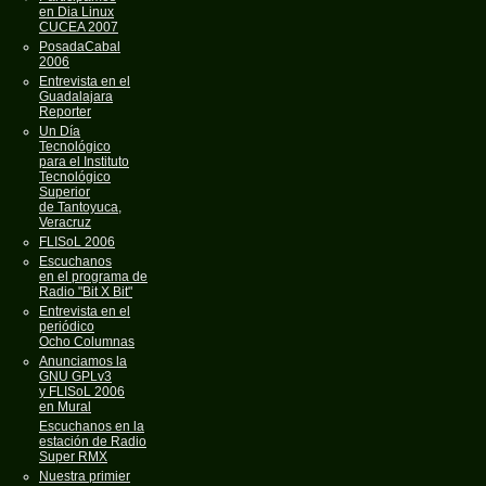
en Dia Linux
CUCEA 2007
PosadaCabal
2006
Entrevista en el
Guadalajara
Reporter
Un Día
Tecnológico
para el Instituto
Tecnológico
Superior
de Tantoyuca,
Veracruz
FLISoL 2006
Escuchanos
en el programa de
Radio "Bit X Bit"
Entrevista en el
periódico
Ocho Columnas
Anunciamos la
GNU GPLv3
y FLISoL 2006
en Mural
Escuchanos en la
estación de Radio
Super RMX
Nuestra primier