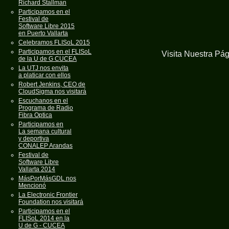
Richard Stallman
Participamos en el
Festival de
Software Libre 2015
en Puerto Vallarta
Celebramos FLISoL 2015
Participamos en el FLISoL
Visita Nuestra Pá
de la U de G CUCEA
La UTJ nos envita
a platicar con ellos
Robert Jenkins, CEO de
CloudSigma nos visitará
Escuchanos en el
Programa de Radio
Fibra Optica
Participamos en
La semana cultural
y deportiva
CONALEP Arandas
Festival de
Software Libre
Vallarta 2014
MásPorMásGDL nos
Mencionó
La Electronic Frontier
Foundation nos visitará
Participamos en el
FLISoL 2014 en la
U de G - CUCEA