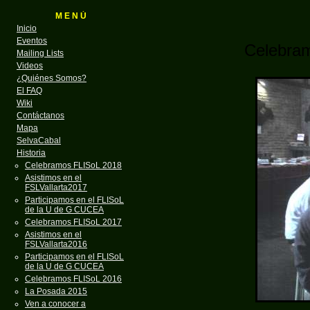
M E N Ú
Inicio
Eventos
Celebra
Mailing Lists
Videos
¿Quiénes Somos?
El FAQ
Wiki
Contáctanos
Mapa
SelvaCabal
Historia
Celebramos FLISoL 2018
Asistimos en el
FSLVallarta2017
Participamos en el FLISoL
de la U de G CUCEA
Celebramos FLISoL 2017
Asistimos en el
FSLVallarta2016
Participamos en el FLISoL
de la U de G CUCEA
Celebramos FLISoL 2016
La Posada 2015
Ven a conocer a