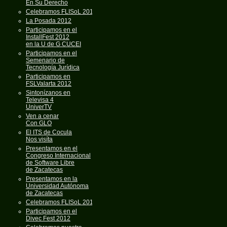
En Su Derecho
Celebramos FLISoL 2013
La Posada 2012
Participamos en el
InstallFest 2012
en la U de G CUCEI
Participamos en el
Semenario de
Tecnología Jurídica
Participamos en
FSLValarta 2012
Sintonízanos en
Televisa 4
UniverTV
Ven a cenar
Con GLO
El ITS de Cocula
Nos visíta
Presentamos en el
Congreso Internacional
de Software Libre
de Zacatecas
Presentamos en la
Universidad Autónoma
de Zacatecas
Celebramos FLISoL 2012
Participamos en el
Divec Fest 2012