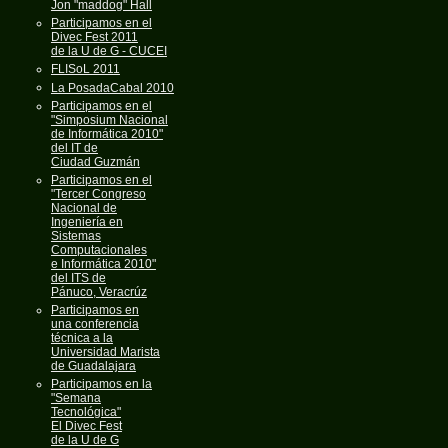
Jon "maddog" Hall
Participamos en el
Divec Fest 2011
de la U de G - CUCEI
FLISoL 2011
La PosadaCabal 2010
Participamos en el
"Simposium Nacional
de Informática 2010"
del IT de
Ciudad Guzmán
Participamos en el
"Tercer Congreso
Nacional de
Ingeniería en
Sistemas
Computacionales
e Informática 2010"
del ITS de
Pánuco, Veracrúz
Participamos en
una conferencia
técnica a la
Universidad Marista
de Guadalajara
Participamos en la
"Semana
Tecnológica"
El Divec Fest
de la U de G