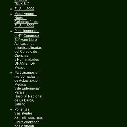
"Bit X Bit"
FLISoL 2009
Mural Anuncia
Nuestra
Celebración de
FLISoL 2009
Participamos en
to
el 4
Congreso
Software Libre
Aplicaciones
Interdisciplinarias
del Colegio de
Ciencias
y Humanidades
UNAM en DF
México
Participamos en
las "Jornadas
de Actualización
Médica
y de Enfermería"
Para el
Hospital Regional
de La Barca,
Jalisco
Ponentes
y asistentes
o
del 10
Real-Time
Linux Workshop
nos visitaron