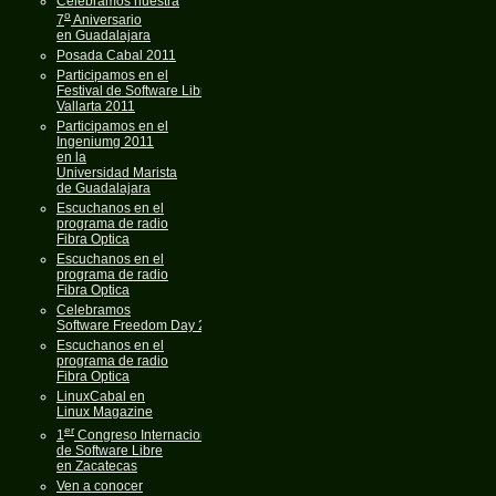
Celebramos nuestra
o
7
Aniversario
en Guadalajara
Posada Cabal 2011
Participamos en el
Festival de Software Libre
Vallarta 2011
Participamos en el
Ingeniumg 2011
en la
Universidad Marista
de Guadalajara
Escuchanos en el
programa de radio
Fibra Optica
Escuchanos en el
programa de radio
Fibra Optica
Celebramos
Software Freedom Day 2011
Escuchanos en el
programa de radio
Fibra Optica
LinuxCabal en
Linux Magazine
er
1
Congreso Internacional
de Software Libre
en Zacatecas
Ven a conocer