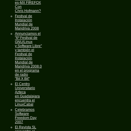
es-MX FIREFOX
Con
Chris Hofmann?
Festival de
Instalación
Mundial de
Mandriva 2008
Annunciamos el
"6º Festival de
GNU/Linux
y Software Libre"
y también el
Festival de
Instalación
Mundial de
Mandriva 2008.0
en el programa
de radio
"Bit X Bit"
El Centro
Universitario
Azteca
en Guadalajara
encuentra el
LinuxCabal
Celebramos
Software
Freedom Day
2007
El Revista SL