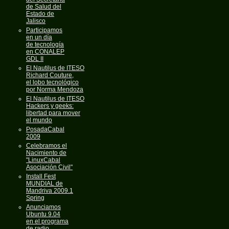
de Salud del
Estado de
Jalisco
Participamos
en un día
de tecnología
en CONALEP
GDL II
El Nautilus de ITESO
Richard Couture,
el lobo tecnológico
por Norma Mendoza
El Nautilus de ITESO
Hackers y geeks:
libertad para mover
el mundo
PosadaCabal
2009
Celebramos el
Nacimiento de
"LinuxCabal
Asociación Civil"
Install Fest
MUNDIAL de
Mandriva 2009.1
Spring
Anunciamos
Ubuntu 9.04
en el programa
de radio