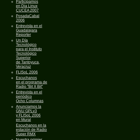
Participamos
en Dia Linux
CUCEA 2007
PosadaCabal
2006
Entrevista en el
Guadalajara
Reporter
Un Día
Tecnológico
para el Instituto
Tecnológico
Superior
de Tantoyuca,
Veracruz
FLISoL 2006
Escuchanos
en el programa de
Radio "Bit X Bit"
Entrevista en el
periódico
Ocho Columnas
Anunciamos la
GNU GPLv3
y FLISoL 2006
en Mural
Escuchanos en la
estación de Radio
Super RMX
Nuestra primier