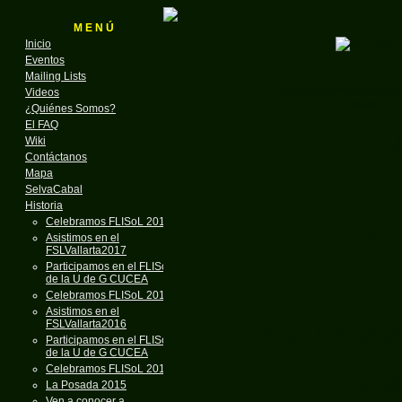
M E N Ú
Inicio
Eventos
Mailing Lists
Para las comunidades d
Videos
Fundado en 
¿Quiénes Somos?
El FAQ
¡U
Wiki
Contáctanos
Mapa
SelvaCabal
Historia
Celebramos FLISoL 2018
"¿Porq
Asistimos en el
FSLVallarta2017
Participamos en el FLISoL
de la U de G CUCEA
Celebramos FLISoL 2017
Asistimos en el
FSLVallarta2016
en la Unive
Participamos en el FLISoL
de la U de G CUCEA
Celebramos FLISoL 2016
el M
La Posada 2015
Ven a conocer a