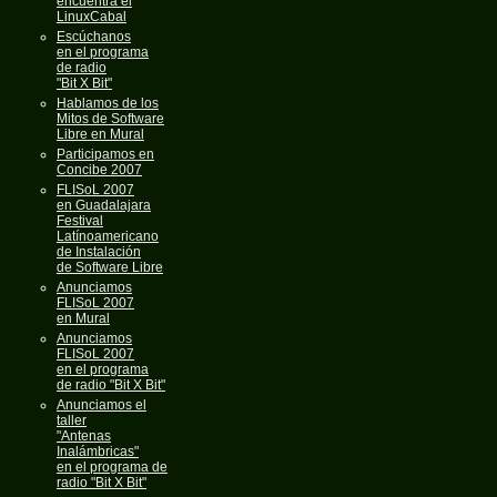
encuentra el
LinuxCabal
Escúchanos
en el programa
de radio
"Bit X Bit"
Hablamos de los
Mitos de Software
Libre en Mural
Participamos en
Concibe 2007
FLISoL 2007
en Guadalajara
Festival
Latínoamericano
de Instalación
de Software Libre
Anunciamos
FLISoL 2007
en Mural
Anunciamos
FLISoL 2007
en el programa
de radio "Bit X Bit"
Anunciamos el
taller
"Antenas
Inalámbricas"
en el programa de
radio "Bit X Bit"