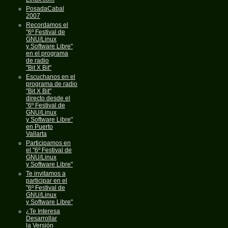
PosadaCabal
2007
Recordamos el
"6º Festival de
GNU/Linux
y Software Libre"
en el programa
de radio
"Bit X Bit"
Escuchanos en el
programa de radio
"Bit X Bit"
directo desde el
"6º Festival de
GNU/Linux
y Software Libre"
en Puerto
Vallarta
Participamos en
el "6º Festival de
GNU/Linux
y Software Libre"
Te invitamos a
participar en el
"6º Festival de
GNU/Linux
y Software Libre"
¿Te Interesa
Desarrollar
la Versión