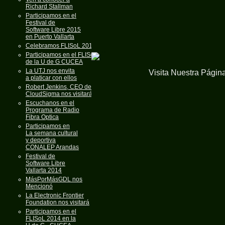
Richard Stallman
Participamos en el
Festival de
Software Libre 2015
en Puerto Vallarta
Celebramos FLISoL 2015
Participamos en el FLISoL
de la U de G CUCEA
La UTJ nos envita
Visita Nuestra Págin
a platicar con ellos
Robert Jenkins, CEO de
CloudSigma nos visitará
Escuchanos en el
Programa de Radio
Fibra Optica
Participamos en
La semana cultural
y deportiva
CONALEP Arandas
Festival de
Software Libre
Vallarta 2014
MásPorMásGDL nos
Mencionó
La Electronic Frontier
Foundation nos visitará
Participamos en el
FLISoL 2014 en la