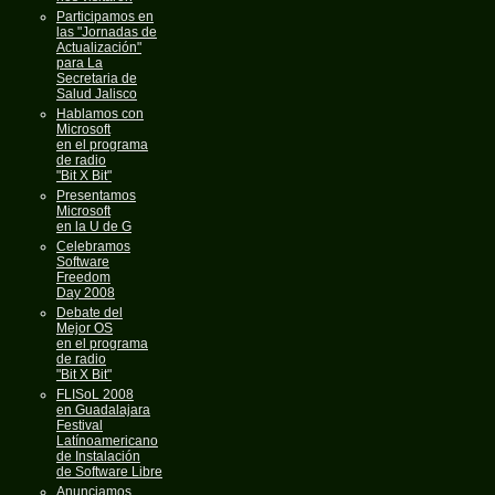
Participamos en
las "Jornadas de
Actualización"
para La
Secretaria de
Salud Jalisco
Hablamos con
Microsoft
en el programa
de radio
"Bit X Bit"
Presentamos
Microsoft
en la U de G
Celebramos
Software
Freedom
Day 2008
Debate del
Mejor OS
en el programa
de radio
"Bit X Bit"
FLISoL 2008
en Guadalajara
Festival
Latínoamericano
de Instalación
de Software Libre
Anunciamos