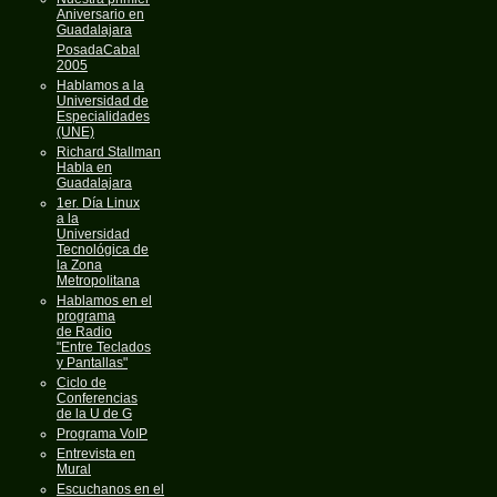
Aniversario en
Guadalajara
PosadaCabal
2005
Hablamos a la
Universidad de
Especialidades
(UNE)
Richard Stallman
Habla en
Guadalajara
1er. Día Linux
a la
Universidad
Tecnológica de
la Zona
Metropolitana
Hablamos en el
programa
de Radio
"Entre Teclados
y Pantallas"
Ciclo de
Conferencias
de la U de G
Programa VoIP
Entrevista en
Mural
Escuchanos en el