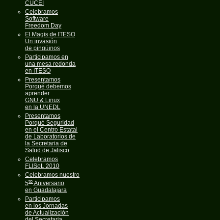
CUCEI
Celebramos
Software
Freedom Day
El Magis de ITESO
Un invasión
de pingüinos
Participamos en
una mesa redonda
en ITESO
Presentamos
Porqué debemos
aprender
GNU & Linux
en la UNEDL
Presentamos
Porqué Seguridad
en el Centro Estatal
de Laboratorios de
la Secretaria de
Salud de Jalisco
Celebramos
FLISoL 2010
Celebramos nuestro
to
5
Aniversario
en Guadalajara
Participamos
en los Jornadas
de Actualización
del Secretaria