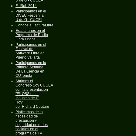
U de G - CUCEA
FLISoL 2014
Participamos en el
DIVEC Fest en la
U de G - CUCEI
Conoce a FacturaLibre
Escuchanos en el
Programa de Radio
Fibra Optica
Participamos en el
Festival de
Software Libre en
Puerto Vallarta
Participamos en la
Primera Semana
De La Ciencia en
CUTonola
Abrimos el
Congreso Soy CUCEA
con la presentación
"F/LOSS en el
Industria de IT
Hoy"
por Richard Couture
Platicamos de la
necesidad de
precaución y
seguridad en redes
sociales en el
programa de TV