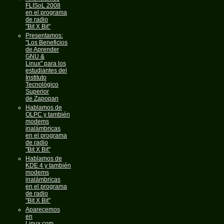
FLISoL 2008
en el programa
de radio
"Bit X Bit"
Presentamos:
"Los Beneficios
de Aprender
GNU &
Linux" para los
estudiantes del
Instituto
Tecnológico
Superior
de Zapopan
Hablamos de
OLPC y también
modems
inalámbricas
en el programa
de radio
"Bit X Bit"
Hablamos de
KDE 4 y también
modems
inalámbricas
en el programa
de radio
"Bit X Bit"
Aparecemos
en
Linux.com