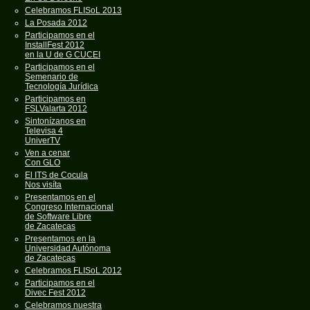
Celebramos FLISoL 2013
La Posada 2012
Participamos en el
InstallFest 2012
en la U de G CUCEI
Participamos en el
Semenario de
Tecnología Jurídica
Participamos en
FSLValarta 2012
Sintonízanos en
Televisa 4
UniverTV
Ven a cenar
Con GLO
El ITS de Cocula
Nos visíta
Presentamos en el
Congreso Internacional
de Software Libre
de Zacatecas
Presentamos en la
Universidad Autónoma
de Zacatecas
Celebramos FLISoL 2012
Participamos en el
Divec Fest 2012
Celebramos nuestra