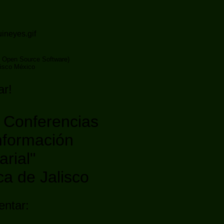
 Open Source Software)
lisco México
ar!
e Conferencias
nformación
rial"
ca de Jalisco
entar: