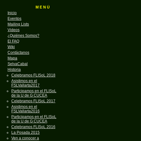
M E N Ú
Inicio
Eventos
Mailing Lists
Videos
¿Quiénes Somos?
El FAQ
Wiki
Contáctanos
Mapa
SelvaCabal
Historia
Celebramos FLISoL 2018
Asistimos en el
FSLVallarta2017
Participamos en el FLISoL
de la U de G CUCEA
Celebramos FLISoL 2017
Asistimos en el
FSLVallarta2016
Participamos en el FLISoL
de la U de G CUCEA
Celebramos FLISoL 2016
La Posada 2015
Ven a conocer a