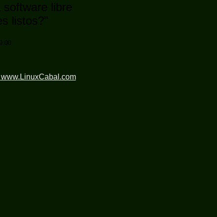
software libre
s listos?"
9:00
n www.LinuxCabal.com