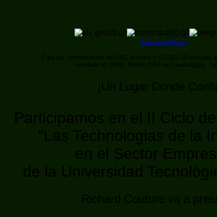
Asociación Civil
Para las comunidades de GNU & Linux y FLOSS (Free/Libre y
Fundado en 1996. Desde 2004 en Guadalajara, Ja
¡Un Lugar Donde Confi
Participamos en el II Ciclo d
"Las Technologias de la I
en el Sector Empresa
de la Universidad Tecnológi
Richard Couture va a pres