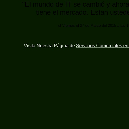
"El mundo de IT se cambió y ahora 
tiene el mercado. Estan ustede
el Viernes el 27 de Marzo del 2015 a las 1
Visita Nuestra Página de
Servicios Comerciales e