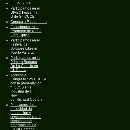
FLISoL 2014
Participamos en el
DIVEC Fest en la
U de G - CUCEI
Conoce a FacturaLibre
Escuchanos en el
Programa de Radio
Fibra Optica
Participamos en el
Festival de
Software Libre en
Puerto Vallarta
Participamos en la
Primera Semana
De La Ciencia en
CUTonola
Abrimos el
Congreso Soy CUCEA
con la presentación
"F/LOSS en el
Industria de IT
Hoy"
por Richard Couture
Platicamos de la
necesidad de
precaución y
seguridad en redes
sociales en el
programa de TV
En Su Derecho