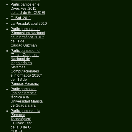
Participamos en el
Divec Fest 2011
de la U de G - CUCEI
FLISoL 2011
La PosadaCabal 2010
Participamos en el
"Simposium Nacional
de Informática 2010"
del IT de
Ciudad Guzmán
Participamos en el
"Tercer Congreso
Nacional de
Ingeniería en
Sistemas
Computacionales
e Informática 2010"
del ITS de
Pánuco, Veracrúz
Participamos en
una conferencia
técnica a la
Universidad Marista
de Guadalajara
Participamos en la
"Semana
Tecnológica"
El Divec Fest
de la U de G
CUCEI