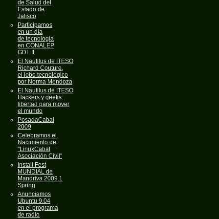
de Salud del
Estado de
Jalisco
Participamos
en un día
de tecnología
en CONALEP
GDL II
El Nautilus de ITESO
Richard Couture,
el lobo tecnológico
por Norma Mendoza
El Nautilus de ITESO
Hackers y geeks:
libertad para mover
el mundo
PosadaCabal
2009
Celebramos el
Nacimiento de
"LinuxCabal
Asociación Civil"
Install Fest
MUNDIAL de
Mandriva 2009.1
Spring
Anunciamos
Ubuntu 9.04
en el programa
de radio