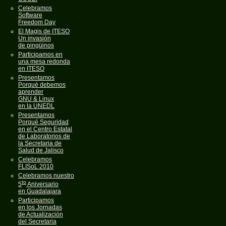
Celebramos
Software
Freedom Day
El Magis de ITESO
Un invasión
de pingüinos
Participamos en
una mesa redonda
en ITESO
Presentamos
Porqué debemos
aprender
GNU & Linux
en la UNEDL
Presentamos
Porqué Seguridad
en el Centro Estatal
de Laboratorios de
la Secretaria de
Salud de Jalisco
Celebramos
FLISoL 2010
Celebramos nuestro
to
5
Aniversario
en Guadalajara
Participamos
en los Jornadas
de Actualización
del Secretaria