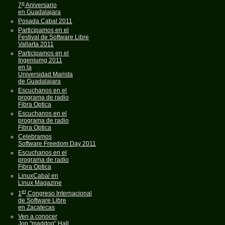
o
7
Aniversario
en Guadalajara
Posada Cabal 2011
Participamos en el
Festival de Software Libre
Vallarta 2011
Participamos en el
Ingeniumg 2011
en la
Universidad Marista
de Guadalajara
Escuchanos en el
programa de radio
Fibra Optica
Escuchanos en el
programa de radio
Fibra Optica
Celebramos
Software Freedom Day 2011
Escuchanos en el
programa de radio
Fibra Optica
LinuxCabal en
Linux Magazine
er
1
Congreso Internacional
de Software Libre
en Zacatecas
Ven a conocer
Jon "maddog" Hall