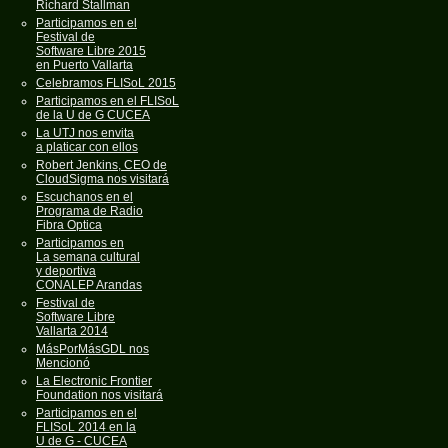
Richard Stallman
Participamos en el
Festival de
Software Libre 2015
en Puerto Vallarta
Celebramos FLISoL 2015
Participamos en el FLISoL
de la U de G CUCEA
La UTJ nos envita
a platicar con ellos
Robert Jenkins, CEO de
CloudSigma nos visitará
Escuchanos en el
Programa de Radio
Fibra Optica
Participamos en
La semana cultural
y deportiva
CONALEP Arandas
Festival de
Software Libre
Vallarta 2014
MásPorMásGDL nos
Mencionó
La Electronic Frontier
Foundation nos visitará
Participamos en el
FLISoL 2014 en la
U de G - CUCEA