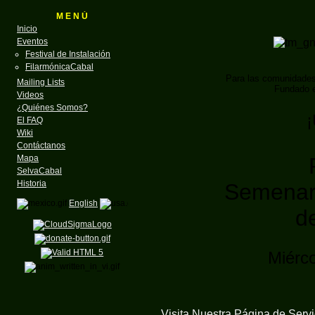
M E N Ú
Inicio
Eventos
Festival de Instalación
FilarmónicaCabal
Para las comunidade
Mailing Lists
Fundado e
Videos
¿Quiénes Somos?
¡
El FAQ
Wiki
Contáctanos
Mapa
SelvaCabal
Historia
Semenari
English
d
Miérco
Visita Nuestra Página de
Serv