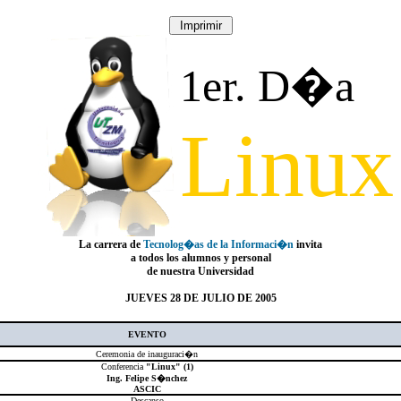
1er. D�a
Linux
La carrera de
Tecnolog�as de la Informaci�n
invita
a todos los alumnos y personal
de nuestra Universidad
JUEVES 28 DE JULIO DE 2005
EVENTO
Ceremonia de inauguraci�n
Conferencia
"Linux" (1)
Ing. Felipe S�nchez
ASCIC
Descanso