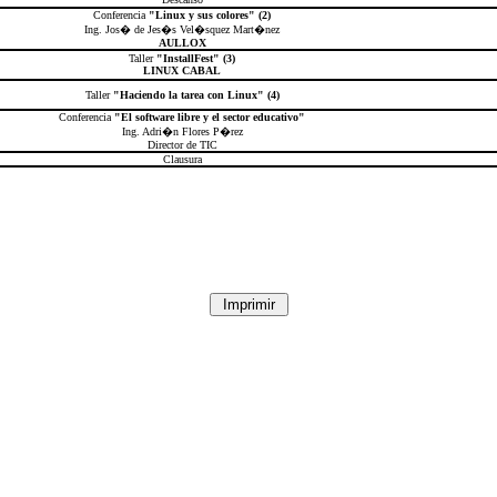
Conferencia
"Linux y sus colores" (2)
Ing. Jos� de Jes�s Vel�squez Mart�nez
AULLOX
Taller
"InstallFest" (3)
LINUX CABAL
Taller
"Haciendo la tarea con Linux" (4)
Conferencia
"El software libre y el sector educativo"
Ing. Adri�n Flores P�rez
Director de TIC
Clausura