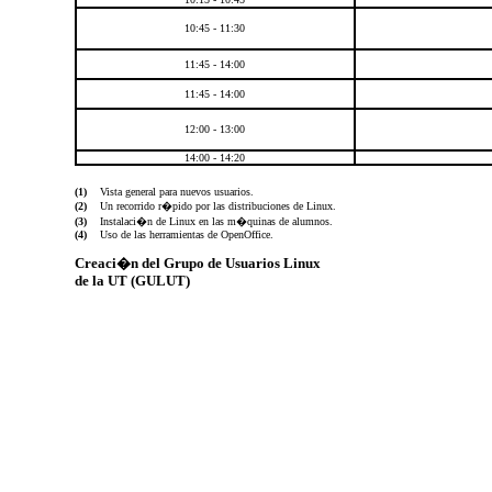
10:45 - 11:30
11:45 - 14:00
11:45 - 14:00
12:00 - 13:00
14:00 - 14:20
(1)
Vista general para nuevos usuarios.
(2)
Un recorrido r�pido por las distribuciones de Linux.
(3)
Instalaci�n de Linux en las m�quinas de alumnos.
(4)
Uso de las herramientas de OpenOffice.
Creaci�n del Grupo de Usuarios Linux
de la UT (GULUT)